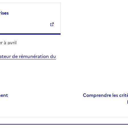
ises
 à avril
lateur de rémunération du
ment
Comprendre les critè