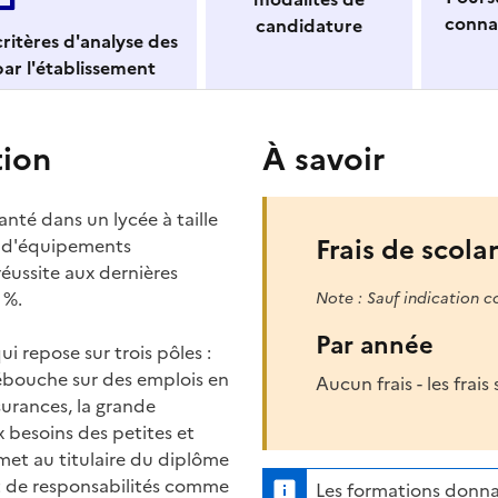
conna
candidature
ritères d'analyse des
ar l'établissement
tion
À savoir
nté dans un lycée à taille
Frais de scolar
t d'équipements
éussite aux dernières
 %.
Note : Sauf indication c
Par année
 repose sur trois pôles :
débouche sur des emplois en
Aucun frais - les frai
urances, la grande
x besoins des petites et
met au titulaire du diplôme
et de responsabilités comme
Les formations donna