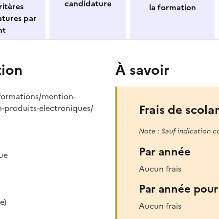
candidature
itères
la formation
atures par
nt
tion
À savoir
r/formations/mention-
Frais de scolar
-produits-electroniques/
Note : Sauf indication c
Par année
que
Aucun frais
Par année pour 
e)
Aucun frais