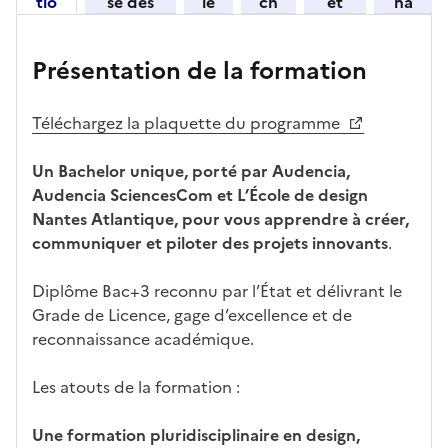
tio
se des
le
ch
et
ha
n
candid
s
iff
con
ng
et
atures
m
re
nait
er
Présentation de la formation
ses
par
o
s
re
av
car
l'établi
d
d'
les
ec
act
ssemen
ali
ac
dé
l'ét
Téléchargez la plaquette du programme
éris
t
té
cè
bo
abl
tiq
s
s à
uch
iss
Un Bachelor unique, porté par Audencia,
ues
d
la
és
em
Audencia SciencesCom et L’École de design
e
fo
ent
Nantes Atlantique, pour vous apprendre à créer,
c
rm
communiquer et piloter des projets innovants
.
a
ati
n
on
Diplôme Bac+3 reconnu par l’État et délivrant le
di
Grade de Licence, gage d’excellence et de
d
reconnaissance académique.
at
ur
Les atouts de la formation :
e
Une formation pluridisciplinaire en design,