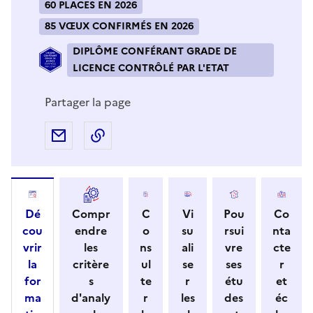
60 PLACES EN 2026
85 VŒUX CONFIRMÉS EN 2026
DIPLÔME CONFÉRANT GRADE DE
LICENCE CONTRÔLÉ PAR L'ETAT
Partager la page
Partager par e-mail
Copier l'adresse URL de la page dans 
Dé
Compr
C
Vi
Pou
Co
cou
endre
o
su
rsui
nta
vrir
les
ns
ali
vre
cte
la
critère
ul
se
ses
r
for
s
te
r
étu
et
ma
d'analy
r
les
des
éc