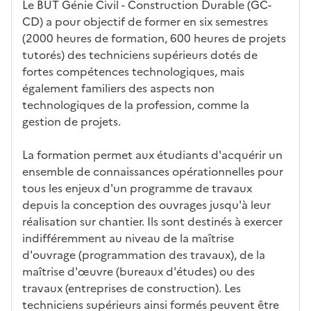
ues
d
la
és
em
Le BUT Génie Civil - Construction Durable (GC-
e
fo
ent
CD) a pour objectif de former en six semestres
c
rm
(2000 heures de formation, 600 heures de projets
a
ati
tutorés) des techniciens supérieurs dotés de
n
on
fortes compétences technologiques, mais
di
également familiers des aspects non
d
technologiques de la profession, comme la
at
gestion de projets.
ur
e
La formation permet aux étudiants d'acquérir un
ensemble de connaissances opérationnelles pour
tous les enjeux d'un programme de travaux
depuis la conception des ouvrages jusqu'à leur
réalisation sur chantier. Ils sont destinés à exercer
indifféremment au niveau de la maîtrise
d'ouvrage (programmation des travaux), de la
maîtrise d'œuvre (bureaux d'études) ou des
travaux (entreprises de construction). Les
techniciens supérieurs ainsi formés peuvent être