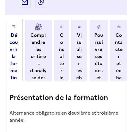
Partager par e-mail
Copier l'adresse URL de la page dans 
Dé
Compr
C
Vi
Pou
Co
cou
endre
o
su
rsui
nta
vrir
les
ns
ali
vre
cte
la
critère
ul
se
ses
r
for
s
te
r
étu
et
ma
d'analy
r
les
des
éc
tio
se des
le
ch
et
ha
n
candid
s
iff
con
ng
et
atures
m
re
nait
er
Présentation de la formation
ses
par
o
s
re
av
car
l'établi
d
d'
les
ec
act
ssemen
ali
ac
dé
l'ét
Alternance obligatoire en deuxième et troisième
éris
t
té
cè
bo
abl
année.
tiq
s
s à
uch
iss