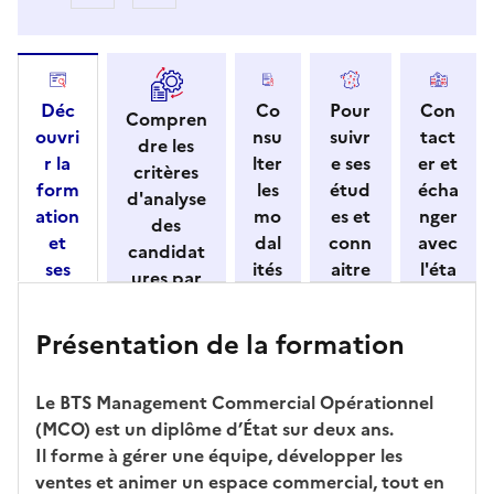
Déc
Co
Pour
Con
Compren
ouvri
nsu
suivr
tact
dre les
r la
lter
e ses
er et
critères
form
les
étud
écha
d'analyse
ation
mo
es et
nger
des
et
dal
conn
avec
candidat
ses
ités
aitre
l'éta
ures par
cara
de
les
bliss
l'établisse
ctéri
ca
débo
eme
ment
Présentation de la formation
stiqu
ndi
uché
nt
es
dat
s
ure
Le BTS Management Commercial Opérationnel
(MCO) est un diplôme d’État sur deux ans.
Il forme à gérer une équipe, développer les
ventes et animer un espace commercial, tout en