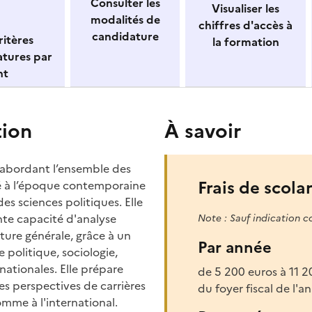
Consulter les
Visualiser les
modalités de
chiffres d'accès à
candidature
itères
la formation
atures par
nt
tion
À savoir
 abordant l’ensemble des
Frais de scolar
ité à l’époque contemporaine
s sciences politiques. Elle
nte capacité d'analyse
Note : Sauf indication c
lture générale, grâce à un
Par année
e politique, sociologie,
rnationales. Elle prépare
de 5 200 euros à 11 
es perspectives de carrières
du foyer fiscal de l
omme à l'international.