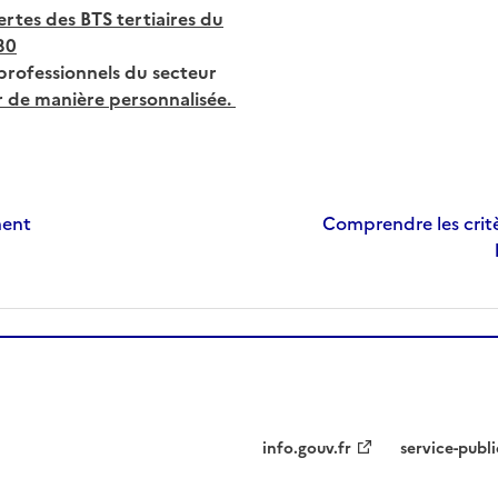
rtes des BTS tertiaires du
30
 professionnels du secteur
r de manière personnalisée.
ment
Comprendre les critè
info.gouv.fr
service-publi