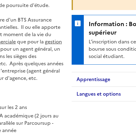
 de poursuite d'étude.
aire d'un BTS Assurance
Information : B
ntielles. Il ou elle apporte
supérieur
out moment de la vie du
erciale
que pour la
gestion
L’inscription dans 
er pour un agent général, un
bourse sous conditio
ns les sièges des
social étudiant.
etc. Après quelques années
'entreprise (agent général
ur d'agence, etc.
Apprentissage
Langues et options
sur les 2 ans
FA académique (2 jours au
arallèle sur Parcoursup -
me année