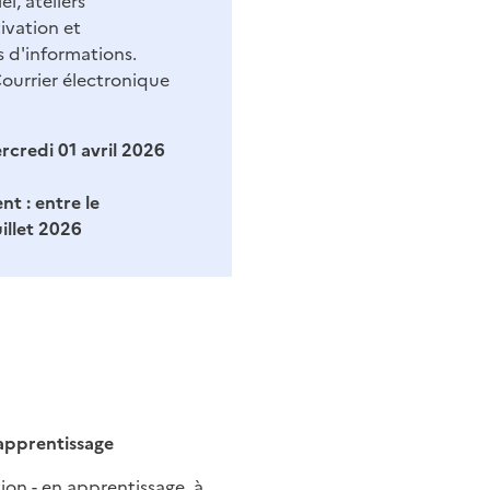
l, ateliers
vation et
s d'informations.
ourrier électronique
rcredi 01 avril 2026
nt :
entre le
uillet 2026
apprentissage
on - en apprentissage, à