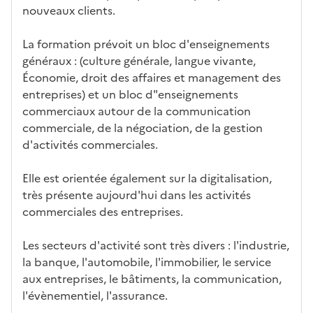
tiq
s
s à
uch
iss
nouveaux clients.
ues
d
la
és
em
e
fo
ent
La formation prévoit un bloc d'enseignements
c
rm
généraux : (culture générale, langue vivante,
a
ati
Économie, droit des affaires et management des
n
on
entreprises) et un bloc d"enseignements
di
commerciaux autour de la communication
d
commerciale, de la négociation, de la gestion
at
d'activités commerciales.
ur
e
Elle est orientée également sur la digitalisation,
très présente aujourd'hui dans les activités
commerciales des entreprises.
Les secteurs d'activité sont très divers : l'industrie,
la banque, l'automobile, l'immobilier, le service
aux entreprises, le bâtiments, la communication,
l'évènementiel, l'assurance.