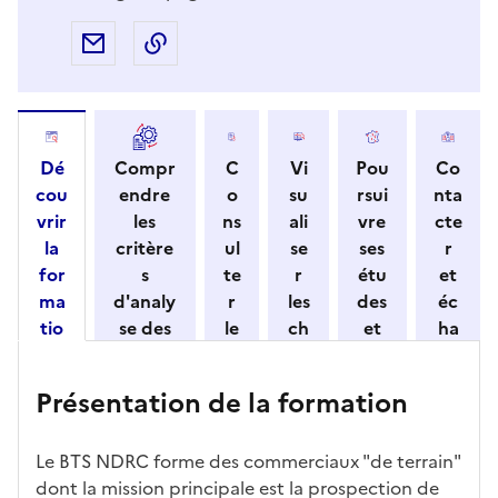
Partager par e-mail
Copier l'adresse URL de la page dans 
Dé
Compr
C
Vi
Pou
Co
cou
endre
o
su
rsui
nta
vrir
les
ns
ali
vre
cte
la
critère
ul
se
ses
r
for
s
te
r
étu
et
ma
d'analy
r
les
des
éc
tio
se des
le
ch
et
ha
n
candid
s
iff
con
ng
et
atures
m
re
nait
er
Présentation de la formation
ses
par
o
s
re
av
car
l'établi
d
d'
les
ec
act
ssemen
ali
ac
dé
l'ét
Le BTS NDRC forme des commerciaux "de terrain"
éris
t
té
cè
bo
abl
dont la mission principale est la prospection de