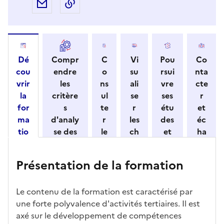
Partager par e-mail
Copier l'adresse URL de la page dans 
Dé
Compr
C
Vi
Pou
Co
cou
endre
o
su
rsui
nta
vrir
les
ns
ali
vre
cte
la
critère
ul
se
ses
r
for
s
te
r
étu
et
ma
d'analy
r
les
des
éc
tio
se des
le
ch
et
ha
n
candid
s
iff
con
ng
et
atures
m
re
nait
er
Présentation de la formation
ses
par
o
s
re
av
car
l'établi
d
d'
les
ec
act
ssemen
ali
ac
dé
l'ét
Le contenu de la formation est caractérisé par
éris
t
té
cè
bo
abl
une forte polyvalence d'activités tertiaires. Il est
tiq
s
s à
uch
iss
axé sur le développement de compétences