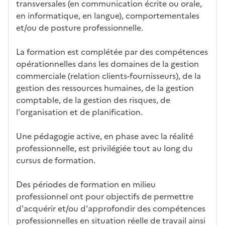
ues
d
la
és
em
transversales (en communication écrite ou orale,
e
fo
ent
en informatique, en langue), comportementales
c
rm
et/ou de posture professionnelle.
a
ati
n
on
La formation est complétée par des compétences
di
opérationnelles dans les domaines de la gestion
d
commerciale (relation clients-fournisseurs), de la
at
gestion des ressources humaines, de la gestion
ur
comptable, de la gestion des risques, de
e
l'organisation et de planification.
Une pédagogie active, en phase avec la réalité
professionnelle, est privilégiée tout au long du
cursus de formation.
Des périodes de formation en milieu
professionnel ont pour objectifs de permettre
d'acquérir et/ou d'approfondir des compétences
professionnelles en situation réelle de travail ainsi