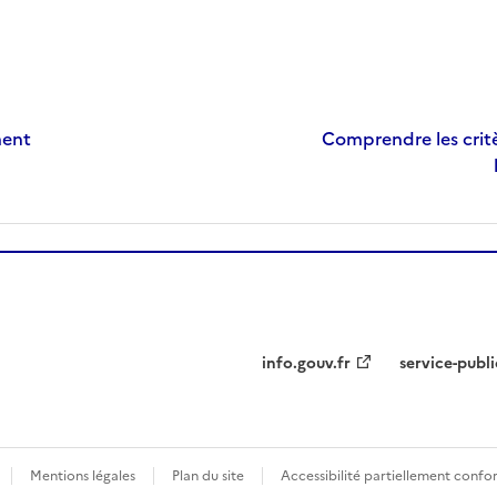
ment
Comprendre les critè
info.gouv.fr
service-publi
Mentions légales
Plan du site
Accessibilité partiellement conf