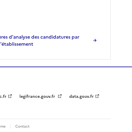
res d'analyse des candidatures par
l'établissement
c.fr
legifrance.gouv.fr
data.gouv.fr
orme
Contact