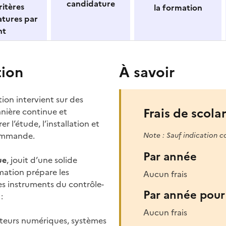
candidature
itères
la formation
atures par
nt
tion
À savoir
tion intervient sur des
Frais de scolar
anière continue et
r l’étude, l’installation et
commande.
Note : Sauf indication c
Par année
ue
, jouit d’une solide
mation prépare les
Aucun frais
les instruments du contrôle-
Par année pour 
:
Aucun frais
ateurs numériques, systèmes