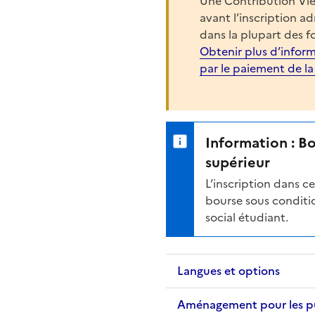
Une Contribution Vie
avant l’inscription a
dans la plupart des f
Obtenir plus d’inform
par le paiement de l
Information : B
supérieur
L’inscription dans 
bourse sous conditio
social étudiant.
Langues et options
Aménagement pour les publ