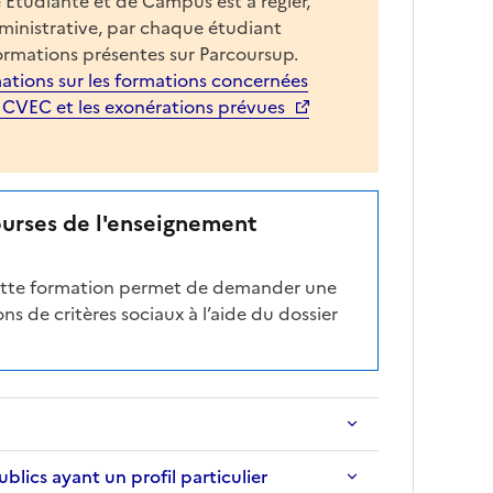
 Etudiante et de Campus est à régler,
o
dministrative, par chaque étudiant
n
ormations présentes sur Parcoursup.
e
ations sur les formations concernées
d
a CVEC et les exonérations prévues
é
r
o
u
ourses de l'enseignement
l
a
cette formation permet de demander une
n
ns de critères sociaux à l’aide du dossier
t
e
c
i
-
a
p
ics ayant un profil particulier