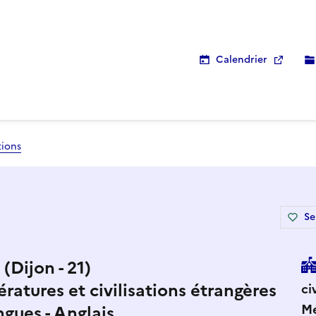
Calendrier
tions
Se
(Dijon - 21)
tératures et civilisations étrangères
ci
Mé
ngues - Anglais