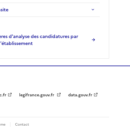
r
è
ssite
s
,
l
res d'analyse des candidatures par
a
l'établissement
p
a
g
e
s
e
r
a
c.fr
legifrance.gouv.fr
data.gouv.fr
r
e
c
h
orme
Contact
a