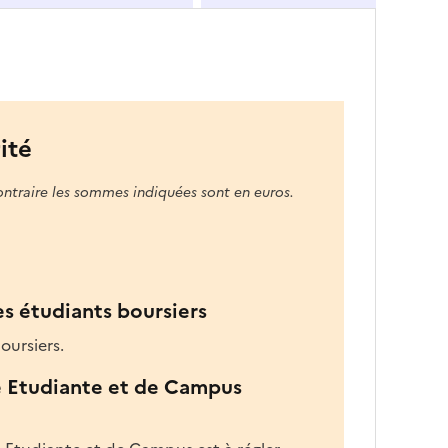
u
n
e
f
o
r
ité
m
a
ontraire les sommes indiquées sont en euros.
t
i
o
n
d
es étudiants boursiers
a
oursiers.
n
s
e Etudiante et de Campus
l
a
z