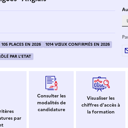
Si
Au
Pa
105 PLACES EN 2026
1014 VŒUX CONFIRMÉS EN 2026
LÉ PAR L'ETAT
Consulter les
Visualiser les
modalités de
chiffres d'accès à
candidature
itères
la formation
atures par
nt