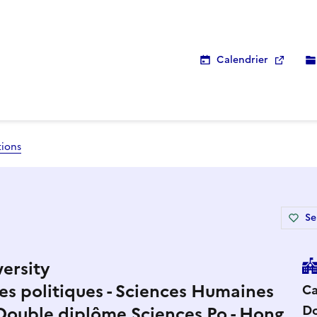
Calendrier
tions
Se
ersity
des politiques - Sciences Humaines
Ca
Do
- Double diplôme Sciences Po - Hong