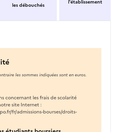
n
l'établissement
les débouchés
e
z
u
n
e
f
o
r
ité
m
a
ontraire les sommes indiquées sont en euros.
t
i
o
s concernant les frais de scolarité
n
otre site Internet :
d
o.fr/fr/admissions-bourses/droits-
a
n
s
es étudiants boursiers