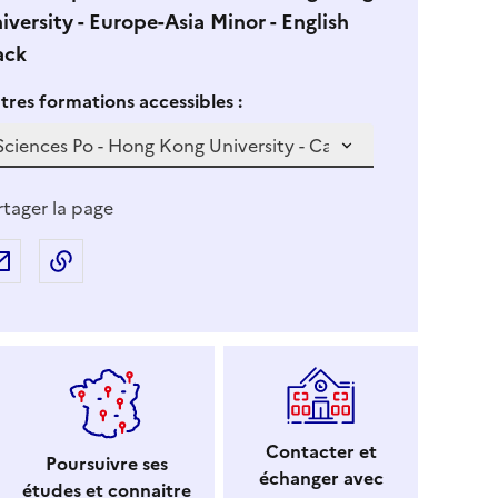
iversity - Europe-Asia Minor - English
ack
 vous sélectionnez une formation dans la zone déroulante ci-
S
tres formations accessibles :
i
v
o
u
rtager la page
s
s
Partager par e-mail
Copier l'adresse URL de la page dans le presse-p
é
l
e
c
t
i
o
Contacter et
Poursuivre ses
n
échanger avec
études et connaitre