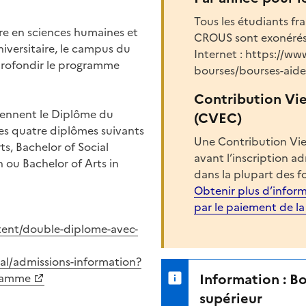
Tous les étudiants fr
ire en sciences humaines et
CROUS sont exonérés d
iversitaire, le campus du
Internet : https://ww
pprofondir le programme
bourses/bourses-aides
Contribution Vi
tiennent le Diplôme du
(CVEC)
des quatre diplômes suivants
Une Contribution Vie
ts, Bachelor of Social
avant l’inscription a
n ou
Bachelor of Arts in
dans la plupart des f
Obtenir plus d’inform
par le paiement de l
ntent/double-diplome-avec-
nal/admissions-information?
Information : B
gramme
supérieur