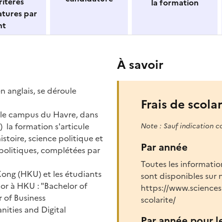
itères
la formation
atures par
nt
À savoir
 anglais, se déroule
Frais de scolar
r le campus du Havre, dans
 la formation s'articule
Note : Sauf indication c
istoire, science politique et
Par année
 politiques, complétées par
Toutes les information
Kong (HKU) et les étudiants
sont disponibles sur n
or à HKU : "Bachelor of
https://www.sciencesp
r of Business
scolarite/
nities and Digital
Par année pour l