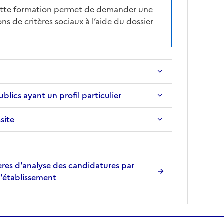
a
cette formation permet de demander une
p
ns de critères sociaux à l’aide du dossier
r
è
s
,
l
a
ics ayant un profil particulier
p
a
ssite
g
e
s
e
res d'analyse des candidatures par
r
l'établissement
a
r
e