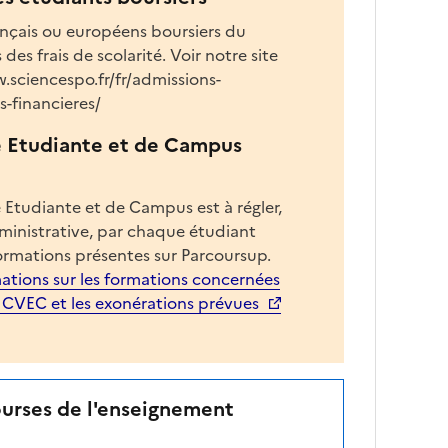
l
ançais ou européens boursiers du
a
es frais de scolarité. Voir notre site
z
w.sciencespo.fr/fr/admissions-
o
-financieres/
n
e
e Etudiante et de Campus
d
é
r
 Etudiante et de Campus est à régler,
o
dministrative, par chaque étudiant
u
ormations présentes sur Parcoursup.
l
ations sur les formations concernées
a
a CVEC et les exonérations prévues
n
t
e
c
ourses de l'enseignement
i
-