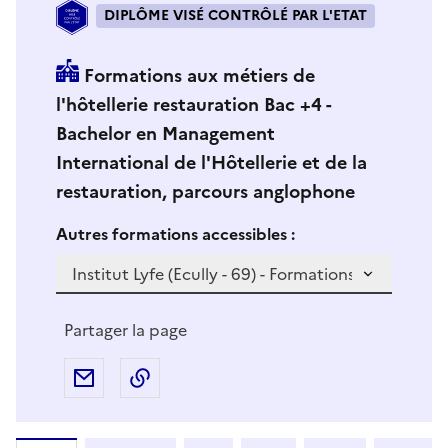
DIPLÔME VISÉ CONTRÔLÉ PAR L'ETAT
Formations aux métiers de
l'hôtellerie restauration Bac +4 -
Bachelor en Management
International de l'Hôtellerie et de la
restauration, parcours anglophone
Si vous sélectionnez une formation dans la zone déro
S
Autres formations accessibles :
i
v
o
u
Partager la page
s
s
Partager par e-mail
Copier l'adresse URL de la page dans 
é
l