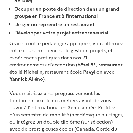
de luxe)
n
Occuper un poste de direction dans un grand
t
groupe en France et à l'international
e
Diriger ou reprendre un restaurant
c
Développer votre projet entrepreneurial
i
-
Grâce à notre pédagogie appliquée, vous alternez
a
entre cours en sciences de gestion, projets, et
p
expériences pratiques dans nos 21
r
environnements d’exception (
hôtel 5*
,
restaurant
è
étoilé Michelin,
restaurant école
Pavyllon
avec
s
Yannick Alléno
).
,
l
Vous maitrisez ainsi progressivement les
a
fondamentaux de nos métiers avant de vous
p
ouvrir à l’international en 3ème année. Profitez
a
d'un semestre de mobilité (académique ou stage),
g
ou intégrez un double diplôme (sur sélection)
e
avec de prestigieuses écoles (Canada, Corée du