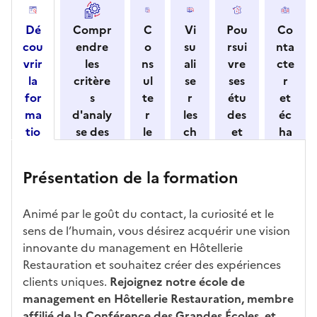
e
c
Dé
Compr
C
Vi
Pou
Co
t
cou
endre
o
su
rsui
nta
i
vrir
les
ns
ali
vre
cte
o
la
critère
ul
se
ses
r
n
for
s
te
r
étu
et
n
ma
d'analy
r
les
des
éc
e
tio
se des
le
ch
et
ha
z
n
candid
s
iff
con
ng
u
et
atures
m
re
nait
er
n
Présentation de la formation
ses
par
o
s
re
av
e
car
l'établi
d
d'
les
ec
f
Animé par le goût du contact, la curiosité et le
act
ssemen
ali
ac
dé
l'ét
o
sens de l’humain, vous désirez acquérir une vision
éris
t
té
cè
bo
abl
r
innovante du management en Hôtellerie
tiq
s
s à
uch
iss
m
Restauration et souhaitez créer des expériences
ues
d
la
és
em
a
clients uniques.
Rejoignez notre école de
e
fo
ent
t
management en Hôtellerie Restauration, membre
c
rm
i
affilié de la Conférence des Grandes Écoles, et