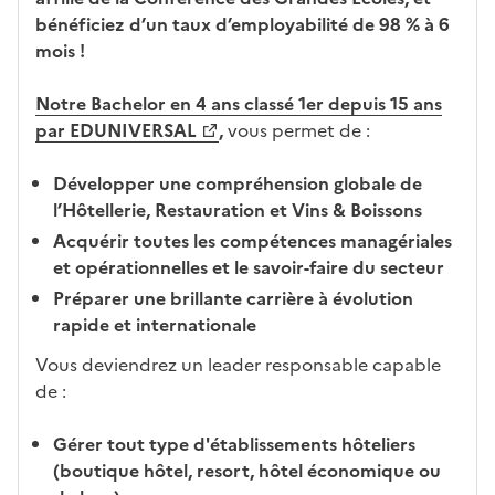
a
ati
o
bénéficiez d’un taux d’employabilité de 98 % à 6
n
on
n
mois !
di
d
d
a
Notre Bachelor en 4 ans classé 1er depuis 15 ans
at
n
par EDUNIVERSAL
,
vous permet de :
ur
s
e
l
Développer une compréhension globale de
a
l’Hôtellerie, Restauration et Vins & Boissons
z
Acquérir toutes les compétences managériales
o
et opérationnelles et le savoir-faire du secteur
n
Préparer une brillante carrière à évolution
e
rapide et internationale
d
é
Vous deviendrez un leader responsable capable
r
de :
o
u
Gérer tout type d'établissements hôteliers
l
(boutique hôtel, resort, hôtel économique ou
a