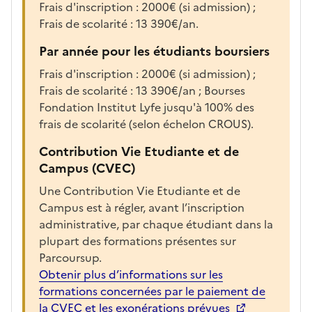
f
Frais d'inscription : 2000€ (si admission) ;
i
Frais de scolarité : 13 390€/an.
c
Par année pour les étudiants boursiers
h
e
Frais d'inscription : 2000€ (si admission) ;
r
Frais de scolarité : 13 390€/an ; Bourses
l
Fondation Institut Lyfe jusqu'à 100% des
a
frais de scolarité (selon échelon CROUS).
f
Contribution Vie Etudiante et de
i
Campus (CVEC)
c
h
Une Contribution Vie Etudiante et de
e
Campus est à régler, avant l’inscription
d
administrative, par chaque étudiant dans la
e
plupart des formations présentes sur
l
Parcoursup.
a
Obtenir plus d’informations sur les
f
formations concernées par le paiement de
o
la CVEC et les exonérations prévues