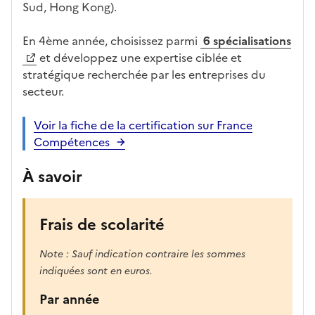
s
Sud, Hong Kong).
e
r
En 4ème année, choisissez parmi
6 spécialisations
a
et développez une expertise ciblée et
r
stratégique recherchée par les entreprises du
e
secteur.
c
h
Voir la fiche de la certification sur France
a
Compétences
r
g
À savoir
é
e
p
Frais de scolarité
o
u
Note : Sauf indication contraire les sommes
r
indiquées sont en euros.
a
Par année
f