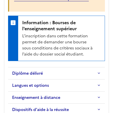
r
m
a
Information : Bourses de
t
l'enseignement supérieur
i
o
L’inscription dans cette formation
n
permet de demander une bourse
s
sous conditions de critères sociaux à
é
l’aide du dossier social étudiant.
l
e
c
Diplôme délivré
t
i
Langues et options
o
n
Enseignement à distance
n
é
Dispositifs d'aide à la réussite