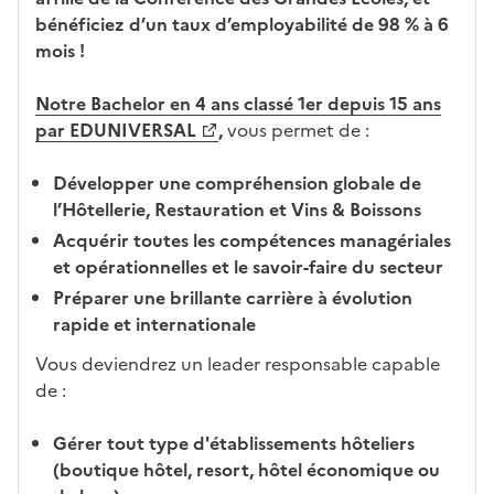
a
ati
o
bénéficiez d’un taux d’employabilité de 98 % à 6
n
on
n
mois !
di
d
d
a
Notre Bachelor en 4 ans classé 1er depuis 15 ans
at
n
par EDUNIVERSAL
,
vous permet de :
ur
s
e
l
Développer une compréhension globale de
a
l’Hôtellerie, Restauration et Vins & Boissons
z
Acquérir toutes les compétences managériales
o
et opérationnelles et le savoir-faire du secteur
n
Préparer une brillante carrière à évolution
e
rapide et internationale
d
é
Vous deviendrez un leader responsable capable
r
de :
o
u
Gérer tout type d'établissements hôteliers
l
(boutique hôtel, resort, hôtel économique ou
a