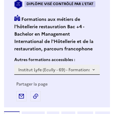
DIPLÔME VISÉ CONTRÔLÉ PAR L'ETAT
Formations aux métiers de
l'hôtellerie restauration Bac +4 -
Bachelor en Management
International de l'Hôtellerie et de la
restauration, parcours francophone
Si vous sélectionnez une formation dans la zone déro
S
Autres formations accessibles :
i
v
o
u
Partager la page
s
s
Partager par e-mail
Copier l'adresse URL de la page dans 
é
l