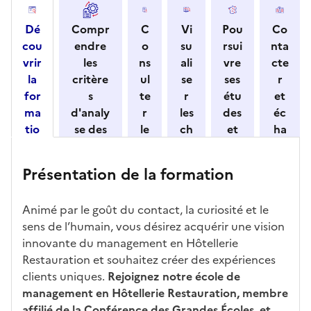
e
c
Dé
Compr
C
Vi
Pou
Co
t
cou
endre
o
su
rsui
nta
i
vrir
les
ns
ali
vre
cte
o
la
critère
ul
se
ses
r
n
for
s
te
r
étu
et
n
ma
d'analy
r
les
des
éc
e
tio
se des
le
ch
et
ha
z
n
candid
s
iff
con
ng
u
et
atures
m
re
nait
er
n
Présentation de la formation
ses
par
o
s
re
av
e
car
l'établi
d
d'
les
ec
f
Animé par le goût du contact, la curiosité et le
act
ssemen
ali
ac
dé
l'ét
o
sens de l’humain, vous désirez acquérir une vision
éris
t
té
cè
bo
abl
r
innovante du management en Hôtellerie
tiq
s
s à
uch
iss
m
Restauration et souhaitez créer des expériences
ues
d
la
és
em
a
clients uniques.
Rejoignez notre école de
e
fo
ent
t
management en Hôtellerie Restauration, membre
c
rm
i
affilié de la Conférence des Grandes Écoles, et