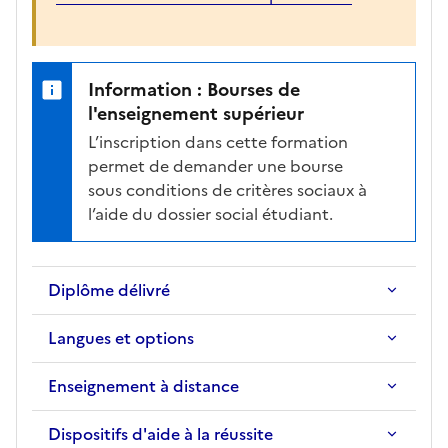
r
m
a
Information : Bourses de
t
l'enseignement supérieur
i
o
L’inscription dans cette formation
n
permet de demander une bourse
s
sous conditions de critères sociaux à
é
l’aide du dossier social étudiant.
l
e
c
Diplôme délivré
t
i
Langues et options
o
n
Enseignement à distance
n
é
Dispositifs d'aide à la réussite