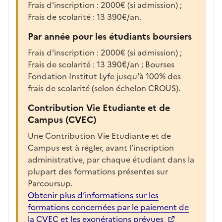
f
Frais d'inscription : 2000€ (si admission) ;
i
Frais de scolarité : 13 390€/an.
c
Par année pour les étudiants boursiers
h
e
Frais d'inscription : 2000€ (si admission) ;
r
Frais de scolarité : 13 390€/an ; Bourses
l
Fondation Institut Lyfe jusqu'à 100% des
a
frais de scolarité (selon échelon CROUS).
f
Contribution Vie Etudiante et de
i
Campus (CVEC)
c
h
Une Contribution Vie Etudiante et de
e
Campus est à régler, avant l’inscription
d
administrative, par chaque étudiant dans la
e
plupart des formations présentes sur
l
Parcoursup.
a
Obtenir plus d’informations sur les
f
formations concernées par le paiement de
o
la CVEC et les exonérations prévues