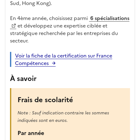
s
Sud, Hong Kong).
e
r
En 4ème année, choisissez parmi
6 spécialisations
a
et développez une expertise ciblée et
r
stratégique recherchée par les entreprises du
e
secteur.
c
h
Voir la fiche de la certification sur France
a
Compétences
r
g
À savoir
é
e
p
Frais de scolarité
o
u
Note : Sauf indication contraire les sommes
r
indiquées sont en euros.
a
Par année
f