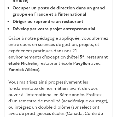
de luxe)
n
Occuper un poste de direction dans un grand
t
groupe en France et à l'international
e
Diriger ou reprendre un restaurant
c
Développer votre projet entrepreneurial
i
-
Grâce à notre pédagogie appliquée, vous alternez
a
entre cours en sciences de gestion, projets, et
p
expériences pratiques dans nos 21
r
environnements d’exception (
hôtel 5*
,
restaurant
è
étoilé Michelin,
restaurant école
Pavyllon
avec
s
Yannick Alléno
).
,
l
Vous maitrisez ainsi progressivement les
a
fondamentaux de nos métiers avant de vous
p
ouvrir à l’international en 3ème année. Profitez
a
d'un semestre de mobilité (académique ou stage),
g
ou intégrez un double diplôme (sur sélection)
e
avec de prestigieuses écoles (Canada, Corée du