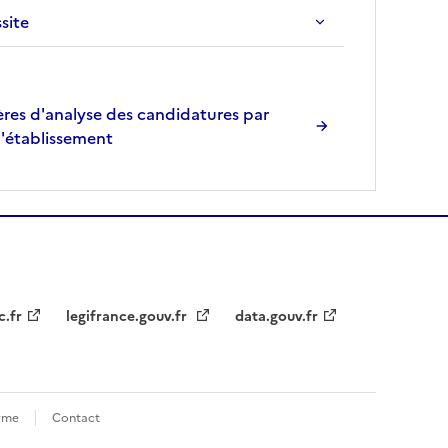
r
ssite
è
s
,
l
res d'analyse des candidatures par
a
l'établissement
p
a
g
e
s
e
r
c.fr
legifrance.gouv.fr
data.gouv.fr
a
r
e
c
h
orme
Contact
a