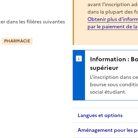
avant l’inscription a
dans la plupart des f
Obtenir plus d’inform
 dans les filières suivantes
par le paiement de l
PHARMACIE
Information : B
supérieur
L’inscription dans 
bourse sous conditio
social étudiant.
Langues et options
Aménagement pour les publ