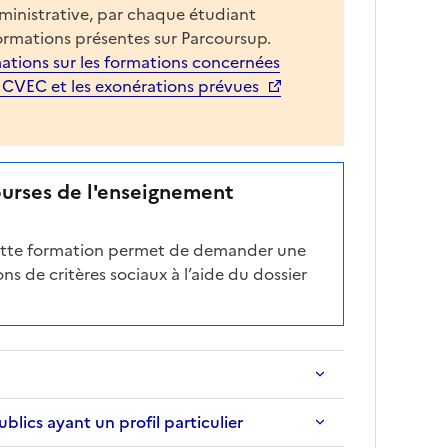
dministrative, par chaque étudiant
o
ormations présentes sur Parcoursup.
n
ations sur les formations concernées
e
a CVEC et les exonérations prévues
d
é
r
o
ourses de l'enseignement
u
l
a
cette formation permet de demander une
n
ns de critères sociaux à l’aide du dossier
t
e
c
i
-
a
ics ayant un profil particulier
p