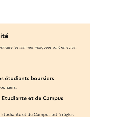
u
n
e
f
o
ité
r
m
ontraire les sommes indiquées sont en euros.
a
t
i
o
n
es étudiants boursiers
d
a
oursiers.
n
e Etudiante et de Campus
s
l
a
 Etudiante et de Campus est à régler,
z