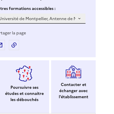
 vous sélectionnez une formation dans la zone déroulante ci-
S
tres formations accessibles :
i
v
o
u
rtager la page
s
s
Partager par e-mail
Copier l'adresse URL de la page dans le presse-p
é
l
e
c
t
i
Contacter et
Poursuivre ses
o
échanger avec
études et connaitre
n
l'établissement
les débouchés
n
e
z