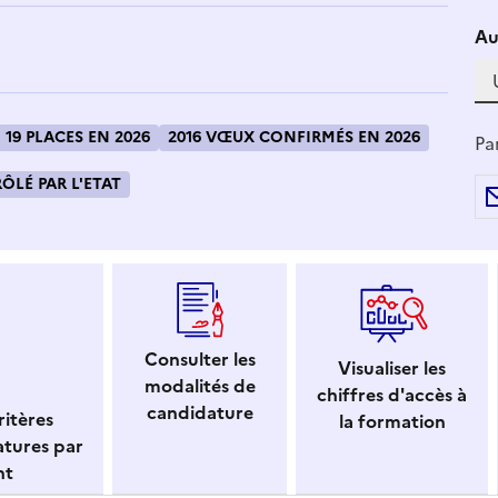
Si
Au
19 PLACES EN 2026
2016 VŒUX CONFIRMÉS EN 2026
Pa
LÉ PAR L'ETAT
Consulter les
Visualiser les
modalités de
chiffres d'accès à
candidature
itères
la formation
atures par
nt