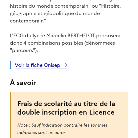
r
histoire du monde contemporain" ou "Histoire,
è
géographie et géopolitique du monde
s
contemporain".
,
l
L'ECG du lycée Marcelin BERTHELOT proposera
a
donc 4 combinaisons possibles (dénommées
p
"parcours").
a
g
Voir la fiche Onisep
e
s
À savoir
e
r
a
Frais de scolarité au titre de la
r
double inscription en Licence
e
c
Note : Sauf indication contraire les sommes
h
indiquées sont en euros.
a