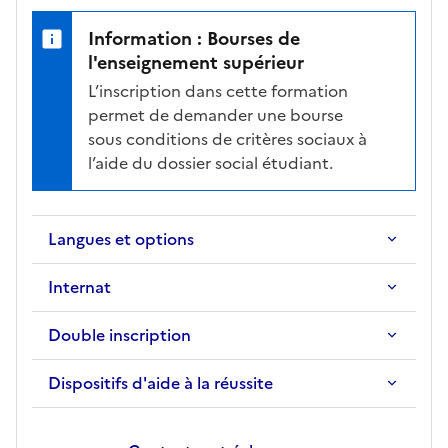
i
Information : Bourses de
c
l'enseignement supérieur
h
L’inscription dans cette formation
e
permet de demander une bourse
d
sous conditions de critères sociaux à
e
l’aide du dossier social étudiant.
l
a
f
o
Langues et options
r
m
Internat
a
t
Double inscription
i
o
Dispositifs d'aide à la réussite
n
s