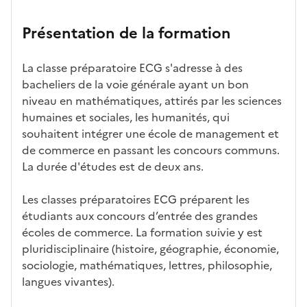
n
candid
s
iff
con
ng
u
et
atures
m
re
nait
er
n
Présentation de la formation
ses
par
o
s
re
av
e
car
l'établi
d
d'
les
ec
f
La classe préparatoire ECG s'adresse à des
act
ssemen
ali
ac
dé
l'ét
o
bacheliers de la voie générale ayant un bon
éris
t
té
cè
bo
abl
r
niveau en mathématiques, attirés par les sciences
tiq
s
s à
uch
iss
m
humaines et sociales, les humanités, qui
ues
d
la
és
em
a
souhaitent intégrer une école de management et
e
fo
ent
t
de commerce en passant les concours communs.
c
rm
i
La durée d'études est de deux ans.
a
ati
o
n
on
n
Les classes préparatoires ECG préparent les
di
d
étudiants aux concours d’entrée des grandes
d
a
écoles de commerce. La formation suivie y est
at
n
pluridisciplinaire (histoire, géographie, économie,
ur
s
sociologie, mathématiques, lettres, philosophie,
e
l
langues vivantes).
a
z