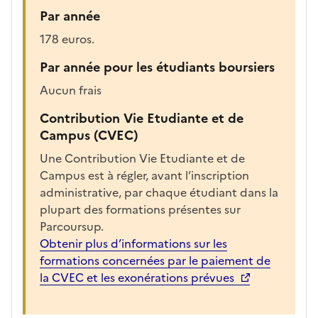
r
Par année
g
178 euros.
é
e
Par année pour les étudiants boursiers
p
Aucun frais
o
u
Contribution Vie Etudiante et de
r
Campus (CVEC)
a
Une Contribution Vie Etudiante et de
f
Campus est à régler, avant l’inscription
f
administrative, par chaque étudiant dans la
i
plupart des formations présentes sur
c
Parcoursup.
h
Obtenir plus d’informations sur les
e
formations concernées par le paiement de
r
la CVEC et les exonérations prévues
l
a
f