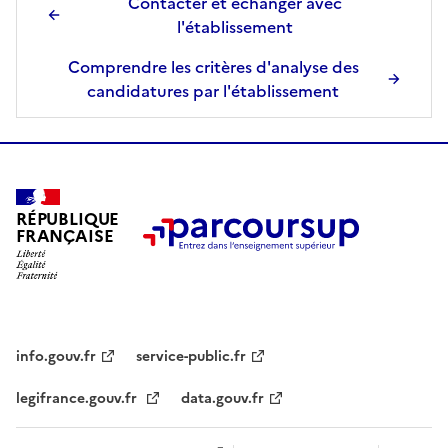
Contacter et échanger avec
é
l'établissement
l
e
Comprendre les critères d'analyse des
c
candidatures par l'établissement
t
i
o
n
n
RÉPUBLIQUE
é
FRANÇAISE
e
.
info.gouv.fr
service-public.fr
legifrance.gouv.fr
data.gouv.fr