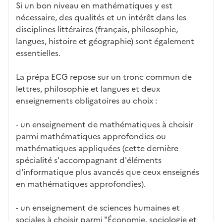
Si un bon niveau en mathématiques y est
o
nécessaire, des qualités et un intérêt dans les
n
disciplines littéraires (français, philosophie,
e
langues, histoire et géographie) sont également
d
essentielles.
é
r
La prépa ECG repose sur un tronc commun de
o
lettres, philosophie et langues et deux
u
enseignements obligatoires au choix :
l
a
- un enseignement de mathématiques à choisir
n
parmi mathématiques approfondies ou
t
mathématiques appliquées (cette dernière
e
spécialité s'accompagnant d'éléments
c
d'informatique plus avancés que ceux enseignés
i
en mathématiques approfondies).
-
a
- un enseignement de sciences humaines et
p
sociales à choisir parmi "Économie, sociologie et