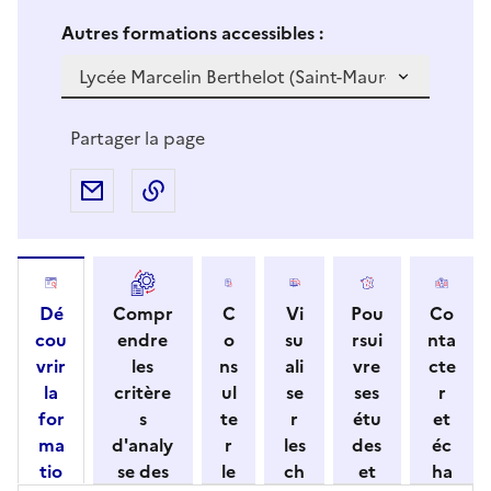
Si vous sélectionnez une formation dans la zone déro
S
Autres formations accessibles :
i
v
o
u
Partager la page
s
s
Partager par e-mail
Copier l'adresse URL de la page dans 
é
l
e
c
Dé
Compr
C
Vi
Pou
Co
t
cou
endre
o
su
rsui
nta
i
vrir
les
ns
ali
vre
cte
o
la
critère
ul
se
ses
r
n
for
s
te
r
étu
et
n
ma
d'analy
r
les
des
éc
e
tio
se des
le
ch
et
ha
z