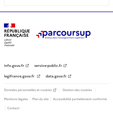
n
s
é
l
e
RÉPUBLIQUE
FRANÇAISE
c
t
i
o
n
info.gouv.fr
service-public.fr
n
é
legifrance.gouv.fr
data.gouv.fr
e
.
Données personnelles et cookies
Gestion des cookies
Mentions légales
Plan du site
Accessibilité partiellement conforme
Contact