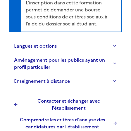
L’inscription dans cette formation
l
permet de demander une bourse
a
sous conditions de critères sociaux à
f
l’aide du dossier social étudiant.
i
c
h
Langues et options
e
d
Aménagement pour les publics ayant un
e
profil particulier
l
a
Enseignement à distance
f
o
r
Contacter et échanger avec
m
l'établissement
a
t
Comprendre les critères d'analyse des
i
candidatures par l'établissement
o