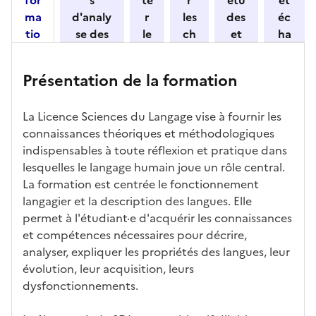
n
ma
d'analy
r
les
des
éc
e
tio
se des
le
ch
et
ha
z
n
candid
s
iff
con
ng
u
et
atures
m
re
nait
er
n
Présentation de la formation
ses
par
o
s
re
av
e
car
l'établi
d
d'
les
ec
f
La Licence Sciences du Langage vise à fournir les
act
ssemen
ali
ac
dé
l'ét
o
connaissances théoriques et méthodologiques
éris
t
té
cè
bo
abl
r
indispensables à toute réflexion et pratique dans
tiq
s
s à
uch
iss
m
lesquelles le langage humain joue un rôle central.
ues
d
la
és
em
a
La formation est centrée le fonctionnement
e
fo
ent
t
langagier et la description des langues. Elle
c
rm
i
permet à l'étudiant·e d'acquérir les connaissances
a
ati
o
et compétences nécessaires pour décrire,
n
on
n
analyser, expliquer les propriétés des langues, leur
di
d
évolution, leur acquisition, leurs
d
a
dysfonctionnements.
at
n
ur
s