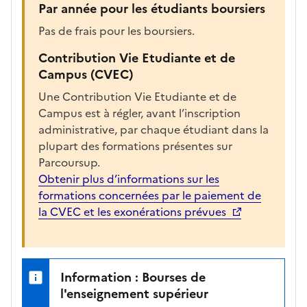
c
Par année pour les étudiants boursiers
h
Pas de frais pour les boursiers.
a
r
Contribution Vie Etudiante et de
g
Campus (CVEC)
é
Une Contribution Vie Etudiante et de
e
Campus est à régler, avant l’inscription
p
administrative, par chaque étudiant dans la
o
plupart des formations présentes sur
u
Parcoursup.
r
Obtenir plus d’informations sur les
a
formations concernées par le paiement de
f
la CVEC et les exonérations prévues
f
i
c
h
Information : Bourses de
e
l'enseignement supérieur
r