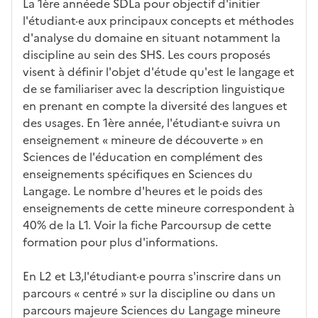
La 1ère annéede SDLa pour objectif d'initier
e
l
l'étudiant·e aux principaux concepts et méthodes
a
d'analyse du domaine en situant notamment la
z
discipline au sein des SHS. Les cours proposés
o
visent à définir l'objet d'étude qu'est le langage et
n
de se familiariser avec la description linguistique
e
en prenant en compte la diversité des langues et
d
des usages. En 1ère année, l'étudiant·e suivra un
é
enseignement « mineure de découverte » en
r
Sciences de l'éducation en complément des
o
enseignements spécifiques en Sciences du
u
Langage. Le nombre d'heures et le poids des
l
enseignements de cette mineure correspondent à
a
40% de la L1. Voir la fiche Parcoursup de cette
n
formation pour plus d'informations.
t
e
En L2 et L3,l'étudiant·e pourra s'inscrire dans un
c
parcours « centré » sur la discipline ou dans un
i
parcours majeure Sciences du Langage mineure
-