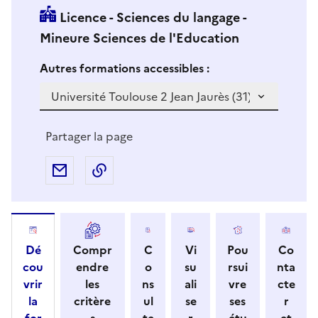
Licence - Sciences du langage -
Mineure Sciences de l'Education
Si vous sélectionnez une formation dans la zone déro
S
Autres formations accessibles :
i
v
o
u
Partager la page
s
s
Partager par e-mail
Copier l'adresse URL de la page dans 
é
l
e
c
Dé
Compr
C
Vi
Pou
Co
t
cou
endre
o
su
rsui
nta
i
vrir
les
ns
ali
vre
cte
o
la
critère
ul
se
ses
r
n
for
s
te
r
étu
et