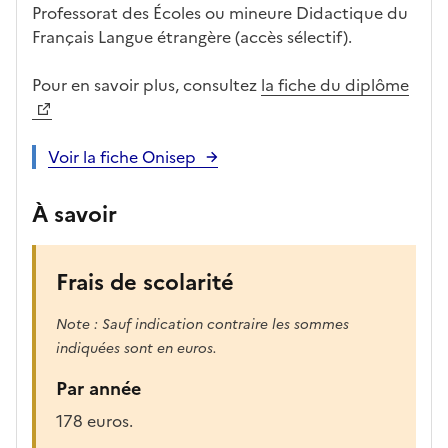
Professorat des Écoles ou mineure Didactique du
a
Français Langue étrangère (accès sélectif).
p
r
Pour en savoir plus, consultez
la fiche du diplôme
è
s
,
Voir la fiche Onisep
l
a
À savoir
p
a
g
Frais de scolarité
e
s
Note : Sauf indication contraire les sommes
e
indiquées sont en euros.
r
a
Par année
r
178 euros.
e