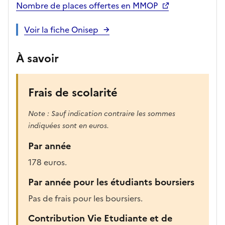
i
Nombre de places offertes en MMOP
-
a
Voir la fiche Onisep
p
r
À savoir
è
s
,
Frais de scolarité
l
a
Note : Sauf indication contraire les sommes
p
indiquées sont en euros.
a
Par année
g
e
178 euros.
s
Par année pour les étudiants boursiers
e
r
Pas de frais pour les boursiers.
a
Contribution Vie Etudiante et de
r