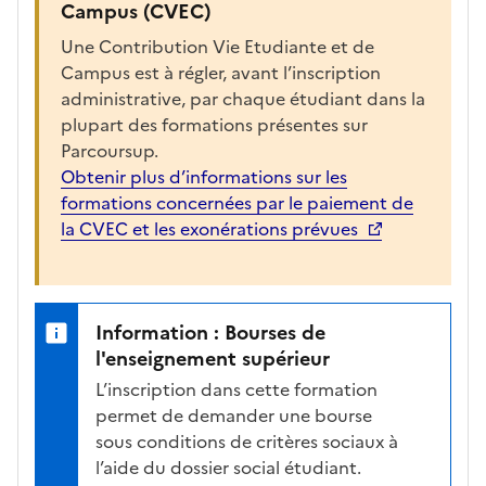
Campus (CVEC)
e
c
Une Contribution Vie Etudiante et de
h
Campus est à régler, avant l’inscription
a
administrative, par chaque étudiant dans la
r
plupart des formations présentes sur
g
Parcoursup.
é
Obtenir plus d’informations sur les
e
formations concernées par le paiement de
p
la CVEC et les exonérations prévues
o
u
r
a
Information : Bourses de
f
l'enseignement supérieur
f
L’inscription dans cette formation
i
permet de demander une bourse
c
sous conditions de critères sociaux à
h
l’aide du dossier social étudiant.
e