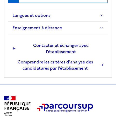
r
l
Langues et options
a
f
Enseignement à distance
i
c
h
Contacter et échanger avec
e
l'établissement
d
e
Comprendre les critères d'analyse des
l
candidatures par l'établissement
a
f
o
r
m
RÉPUBLIQUE
a
FRANÇAISE
t