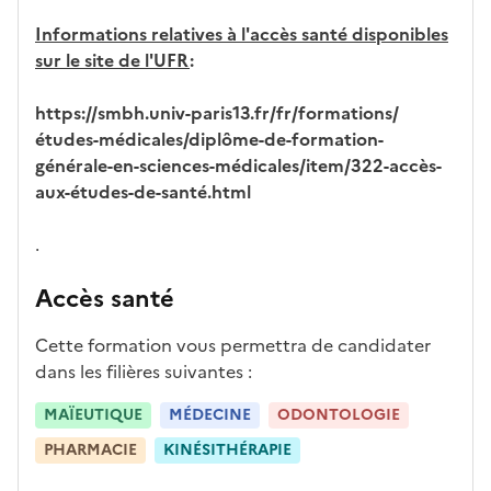
ur
s
Informations
relatives à l'accès santé
disponibles
e
l
sur le site de l'UFR
:
a
z
https://smbh.univ-paris13.fr/fr/formations/
o
études-médicales/diplôme-de-formation-
n
générale-en-sciences-médicales/item/322-accès-
e
aux-études-de-santé.html
d
é
.
r
o
Accès santé
u
l
Cette formation vous permettra de candidater
a
dans les filières suivantes :
n
t
MAÏEUTIQUE
MÉDECINE
ODONTOLOGIE
e
PHARMACIE
KINÉSITHÉRAPIE
c