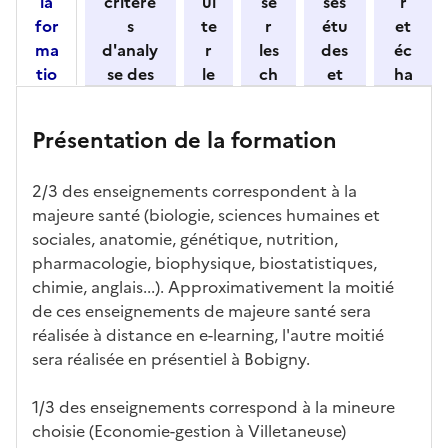
la
critère
ul
se
ses
r
n
for
s
te
r
étu
et
n
ma
d'analy
r
les
des
éc
e
tio
se des
le
ch
et
ha
z
n
candid
s
iff
con
ng
u
et
atures
m
re
nait
er
n
Présentation de la formation
ses
par
o
s
re
av
e
car
l'établi
d
d'
les
ec
f
2/3 des enseignements correspondent à la
act
ssemen
ali
ac
dé
l'ét
o
majeure santé (biologie, sciences humaines et
éris
t
té
cè
bo
abl
r
sociales, anatomie, génétique, nutrition,
tiq
s
s à
uch
iss
m
pharmacologie, biophysique, biostatistiques,
ues
d
la
és
em
a
chimie, anglais...). Approximativement la moitié
e
fo
ent
t
de ces enseignements de majeure santé sera
c
rm
i
réalisée à distance en e-learning, l'autre moitié
a
ati
o
sera réalisée en présentiel à Bobigny.
n
on
n
di
d
1/3 des enseignements correspond à la mineure
d
a
choisie (Economie-gestion à Villetaneuse)
at
n