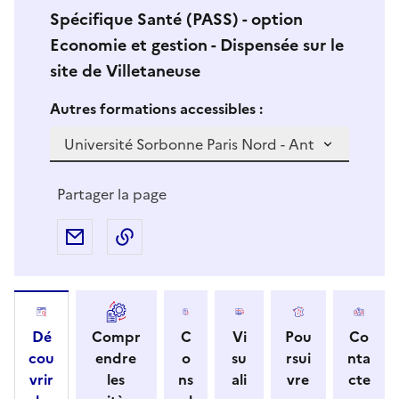
Spécifique Santé (PASS) - option
Economie et gestion - Dispensée sur le
site de Villetaneuse
Si vous sélectionnez une formation dans la zone déro
S
Autres formations accessibles :
i
v
o
u
Partager la page
s
s
Partager par e-mail
Copier l'adresse URL de la page dans 
é
l
e
c
Dé
Compr
C
Vi
Pou
Co
t
cou
endre
o
su
rsui
nta
i
vrir
les
ns
ali
vre
cte
o