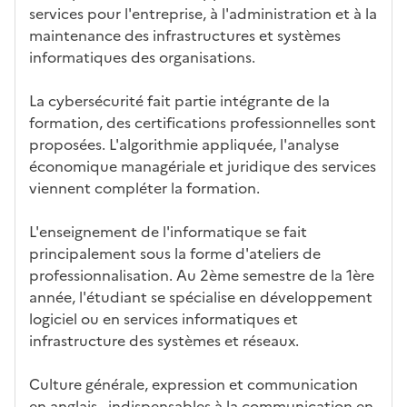
tiq
s
s à
uch
iss
services pour l'entreprise, à l'administration et à la
ues
d
la
és
em
maintenance des infrastructures et systèmes
e
fo
ent
informatiques des organisations.
c
rm
a
ati
La cybersécurité fait partie intégrante de la
n
on
formation, des certifications professionnelles sont
di
proposées. L'algorithmie appliquée, l'analyse
d
économique managériale et juridique des services
at
viennent compléter la formation.
ur
e
L'enseignement de l'informatique se fait
principalement sous la forme d'ateliers de
professionnalisation. Au 2ème semestre de la 1ère
année, l'étudiant se spécialise en développement
logiciel ou en services informatiques et
infrastructure des systèmes et réseaux.
Culture générale, expression et communication
en anglais, indispensables à la communication en