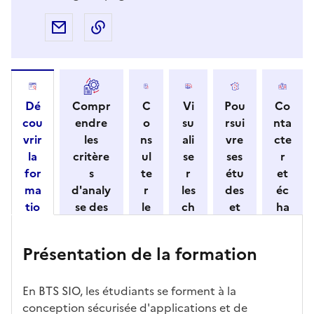
Partager par e-mail
Copier l'adresse URL de la page dans 
Dé
Compr
C
Vi
Pou
Co
cou
endre
o
su
rsui
nta
vrir
les
ns
ali
vre
cte
la
critère
ul
se
ses
r
for
s
te
r
étu
et
ma
d'analy
r
les
des
éc
tio
se des
le
ch
et
ha
n
candid
s
iff
con
ng
et
atures
m
re
nait
er
Présentation de la formation
ses
par
o
s
re
av
car
l'établi
d
d'
les
ec
act
ssemen
ali
ac
dé
l'ét
En BTS SIO, les étudiants se forment à la
éris
t
té
cè
bo
abl
conception sécurisée d'applications et de