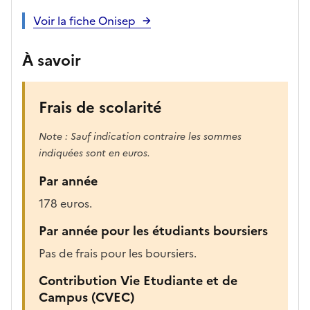
o
Voir la fiche Onisep
n
e
À savoir
d
é
r
Frais de scolarité
o
u
Note : Sauf indication contraire les sommes
l
indiquées sont en euros.
a
Par année
n
t
178 euros.
e
Par année pour les étudiants boursiers
c
i
Pas de frais pour les boursiers.
-
Contribution Vie Etudiante et de
a
Campus (CVEC)
p