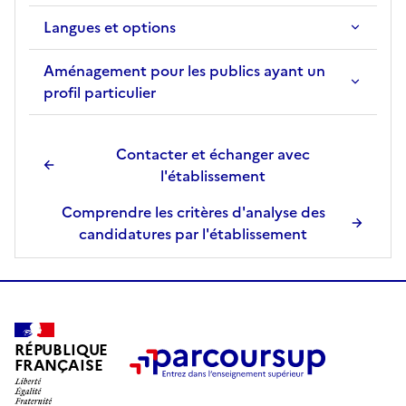
r
Langues et options
g
é
Aménagement pour les publics ayant un
e
profil particulier
p
o
u
Contacter et échanger avec
r
l'établissement
a
f
Comprendre les critères d'analyse des
f
candidatures par l'établissement
i
c
h
e
r
RÉPUBLIQUE
l
FRANÇAISE
a
f