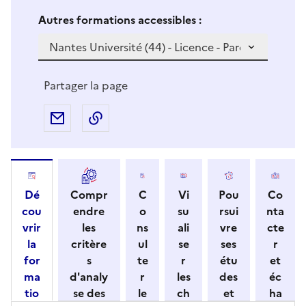
Si vous sélectionnez une formation dans la zone déro
S
Autres formations accessibles :
i
v
o
u
Partager la page
s
s
Partager par e-mail
Copier l'adresse URL de la page dans 
é
l
e
c
Dé
Compr
C
Vi
Pou
Co
t
cou
endre
o
su
rsui
nta
i
vrir
les
ns
ali
vre
cte
o
la
critère
ul
se
ses
r
n
for
s
te
r
étu
et
n
ma
d'analy
r
les
des
éc
e
tio
se des
le
ch
et
ha
z