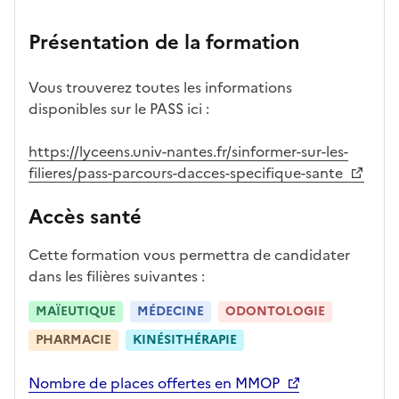
n
candid
s
iff
con
ng
u
et
atures
m
re
nait
er
n
Présentation de la formation
ses
par
o
s
re
av
e
car
l'établi
d
d'
les
ec
f
Vous trouverez toutes les informations
act
ssemen
ali
ac
dé
l'ét
o
disponibles sur le PASS ici :
éris
t
té
cè
bo
abl
r
tiq
s
s à
uch
iss
m
https://lyceens.univ-nantes.fr/sinformer-sur-les-
ues
d
la
és
em
a
filieres/pass-parcours-dacces-specifique-sante
e
fo
ent
t
c
rm
i
Accès santé
a
ati
o
n
on
n
Cette formation vous permettra de candidater
di
d
dans les filières suivantes :
d
a
at
n
MAÏEUTIQUE
MÉDECINE
ODONTOLOGIE
ur
s
PHARMACIE
KINÉSITHÉRAPIE
e
l
a
Nombre de places offertes en MMOP
z