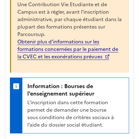
r
Une Contribution Vie Etudiante et de
è
Campus est à régler, avant l’inscription
s
administrative, par chaque étudiant dans la
,
plupart des formations présentes sur
l
Parcoursup.
a
Obtenir plus d’informations sur les
p
formations concernées par le paiement de
a
la CVEC et les exonérations prévues
g
e
s
e
Information : Bourses de
r
l'enseignement supérieur
a
L’inscription dans cette formation
r
permet de demander une bourse
e
sous conditions de critères sociaux à
c
l’aide du dossier social étudiant.
h
a