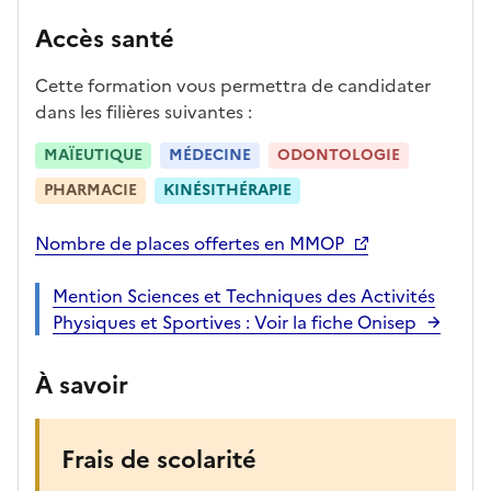
a
Accès santé
p
r
Cette formation vous permettra de candidater
è
dans les filières suivantes :
s
,
MAÏEUTIQUE
MÉDECINE
ODONTOLOGIE
l
PHARMACIE
KINÉSITHÉRAPIE
a
p
Nombre de places offertes en MMOP
a
g
Mention Sciences et Techniques des Activités
e
Physiques et Sportives : Voir la fiche Onisep
s
e
À savoir
r
a
r
Frais de scolarité
e