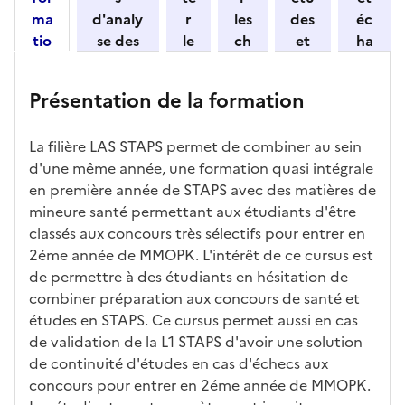
n
ma
d'analy
r
les
des
éc
e
tio
se des
le
ch
et
ha
z
n
candid
s
iff
con
ng
u
et
atures
m
re
nait
er
n
Présentation de la formation
ses
par
o
s
re
av
e
car
l'établi
d
d'
les
ec
f
La filière LAS STAPS permet de combiner au sein
act
ssemen
ali
ac
dé
l'ét
o
d'une même année, une formation quasi intégrale
éris
t
té
cè
bo
abl
r
en première année de STAPS avec des matières de
tiq
s
s à
uch
iss
m
mineure santé permettant aux étudiants d'être
ues
d
la
és
em
a
classés aux concours très sélectifs pour entrer en
e
fo
ent
t
2éme année de MMOPK. L'intérêt de ce cursus est
c
rm
i
de permettre à des étudiants en hésitation de
a
ati
o
combiner préparation aux concours de santé et
n
on
n
études en STAPS. Ce cursus permet aussi en cas
di
d
de validation de la L1 STAPS d'avoir une solution
d
a
de continuité d'études en cas d'échecs aux
at
n
concours pour entrer en 2éme année de MMOPK.
ur
s