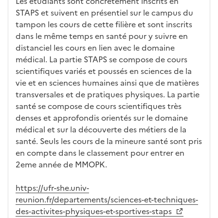
Les étudiants sont concrètement inscrits en
e
l
STAPS et suivent en présentiel sur le campus du
a
tampon les cours de cette filière et sont inscrits
z
dans le même temps en santé pour y suivre en
o
distanciel les cours en lien avec le domaine
n
médical. La partie STAPS se compose de cours
e
scientifiques variés et poussés en sciences de la
d
vie et en sciences humaines ainsi que de matières
é
transversales et de pratiques physiques. La partie
r
santé se compose de cours scientifiques très
o
denses et approfondis orientés sur le domaine
u
médical et sur la découverte des métiers de la
l
santé. Seuls les cours de la mineure santé sont pris
a
en compte dans le classement pour entrer en
n
2eme année de MMOPK.
t
e
https://ufr-she.univ-
c
reunion.fr/departements/sciences-et-techniques-
i
des-activites-physiques-et-sportives-staps
-