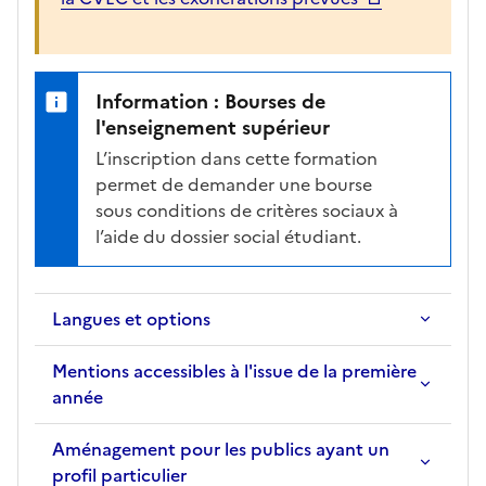
l
a
f
i
Information : Bourses de
c
l'enseignement supérieur
h
L’inscription dans cette formation
e
permet de demander une bourse
d
sous conditions de critères sociaux à
e
l’aide du dossier social étudiant.
l
a
f
Langues et options
o
r
Mentions accessibles à l'issue de la première
m
année
a
t
Aménagement pour les publics ayant un
i
profil particulier
o