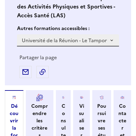
des Activités Physiques et Sportives -
Accès Santé (LAS)
Si vous sélectionnez une formation dans la zone déro
S
Autres formations accessibles :
i
v
o
u
Partager la page
s
s
Partager par e-mail
Copier l'adresse URL de la page dans 
é
l
e
c
Dé
Compr
C
Vi
Pou
Co
t
cou
endre
o
su
rsui
nta
i
vrir
les
ns
ali
vre
cte
o
la
critère
ul
se
ses
r
n
for
s
te
r
étu
et