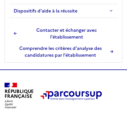
n
Dispositifs d'aide à la réussite
s
é
l
Contacter et échanger avec
e
l'établissement
c
t
Comprendre les critères d'analyse des
i
candidatures par l'établissement
o
n
n
é
e
RÉPUBLIQUE
.
FRANÇAISE