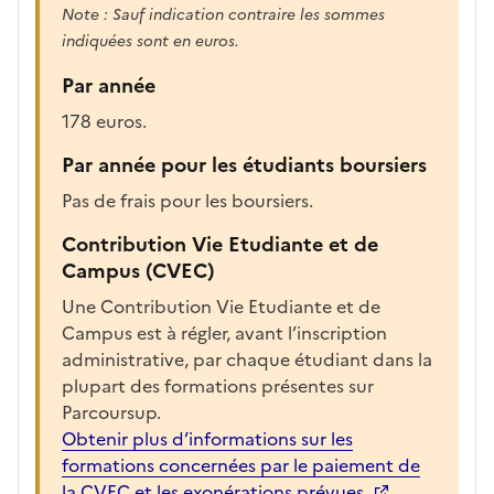
c
Note : Sauf indication contraire les sommes
h
indiquées sont en euros.
a
Par année
r
g
178 euros.
é
Par année pour les étudiants boursiers
e
p
Pas de frais pour les boursiers.
o
Contribution Vie Etudiante et de
u
Campus (CVEC)
r
a
Une Contribution Vie Etudiante et de
f
Campus est à régler, avant l’inscription
f
administrative, par chaque étudiant dans la
i
plupart des formations présentes sur
c
Parcoursup.
h
Obtenir plus d’informations sur les
e
formations concernées par le paiement de
r
la CVEC et les exonérations prévues