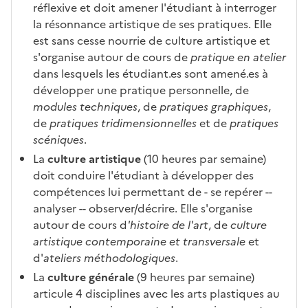
c
rm
réflexive et doit amener l'étudiant à interroger
a
ati
la résonnance artistique de ses pratiques. Elle
n
on
est sans cesse nourrie de culture artistique et
di
s'organise autour de cours de
pratique en atelier
d
dans lesquels les étudiant.es sont amené.es à
at
développer une pratique personnelle, de
ur
modules techniques
, de
pratiques graphiques
,
e
de
pratiques tridimensionnelles
et de
pratiques
scéniques
.
La
culture artistique
(10 heures par semaine)
doit conduire l'étudiant à développer des
compétences lui permettant de - se repérer --
analyser -- observer/décrire. Elle s'organise
autour de cours d
'histoire de l'art
, de
culture
artistique contemporaine et transversale
et
d'
ateliers méthodologiques
.
La
culture générale
(9 heures par semaine)
articule 4 disciplines avec les arts plastiques au