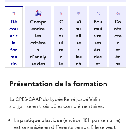
Dé
Compr
C
Vi
Pou
Co
cou
endre
o
su
rsui
nta
vrir
les
ns
ali
vre
cte
la
critère
ul
se
ses
r
for
s
te
r
étu
et
ma
d'analy
r
les
des
éc
tio
se des
le
ch
et
ha
n
candid
s
iff
con
ng
et
atures
m
re
nait
er
Présentation de la formation
ses
par
o
s
re
av
car
l'établi
d
d'
les
ec
act
ssemen
ali
ac
dé
l'ét
La CPES-CAAP du Lycée René Josué Valin
éris
t
té
cè
bo
abl
s'organise en trois pôles complémentaires.
tiq
s
s à
uch
iss
ues
d
la
és
em
La
pratique plastique
(environ 18h par semaine)
e
fo
ent
est organisée en différents temps. Elle se veut