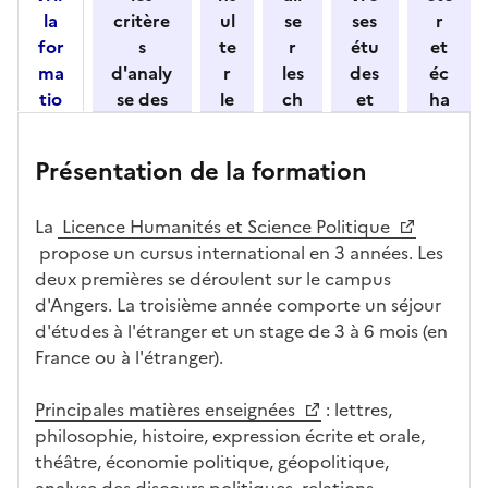
o
la
critère
ul
se
ses
r
n
for
s
te
r
étu
et
n
ma
d'analy
r
les
des
éc
e
tio
se des
le
ch
et
ha
z
n
candid
s
iff
con
ng
u
et
atures
m
re
nait
er
n
Présentation de la formation
ses
par
o
s
re
av
e
car
l'établi
d
d'
les
ec
f
La
Licence Humanités et Science Politique
act
ssemen
ali
ac
dé
l'ét
o
propose un cursus international en 3 années. Les
éris
t
té
cè
bo
abl
r
deux premières se déroulent sur le campus
tiq
s
s à
uch
iss
m
d'Angers. La troisième année comporte un séjour
ues
d
la
és
em
a
d'études à l'étranger et un stage de 3 à 6 mois (en
e
fo
ent
t
France ou à l'étranger).
c
rm
i
a
ati
o
Principales matières enseignées
: lettres,
n
on
n
philosophie, histoire, expression écrite et orale,
di
d
théâtre, économie politique, géopolitique,
d
a
analyse des discours politiques, relations