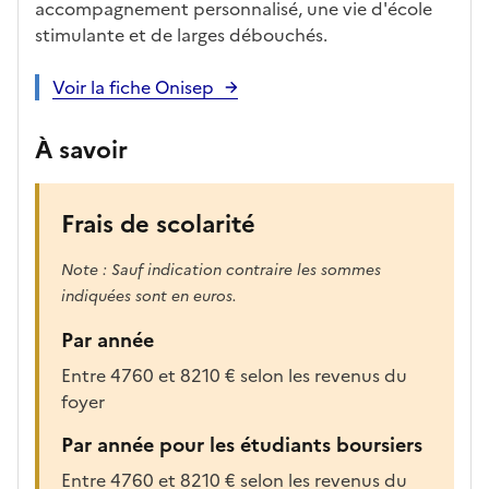
accompagnement personnalisé, une vie d'école
i
stimulante et de larges débouchés.
-
a
Voir la fiche Onisep
p
r
À savoir
è
s
,
Frais de scolarité
l
a
Note : Sauf indication contraire les sommes
p
indiquées sont en euros.
a
g
Par année
e
Entre 4760 et 8210 € selon les revenus du
s
foyer
e
r
Par année pour les étudiants boursiers
a
Entre 4760 et 8210 € selon les revenus du