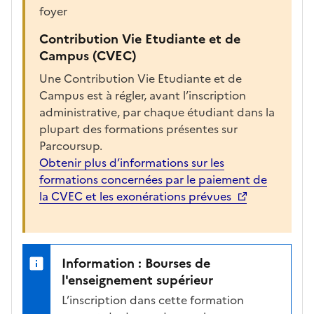
r
foyer
e
c
Contribution Vie Etudiante et de
h
Campus (CVEC)
a
Une Contribution Vie Etudiante et de
r
Campus est à régler, avant l’inscription
g
administrative, par chaque étudiant dans la
é
plupart des formations présentes sur
e
Parcoursup.
p
Obtenir plus d’informations sur les
o
formations concernées par le paiement de
u
la CVEC et les exonérations prévues
r
a
f
f
Information : Bourses de
i
l'enseignement supérieur
c
L’inscription dans cette formation
h