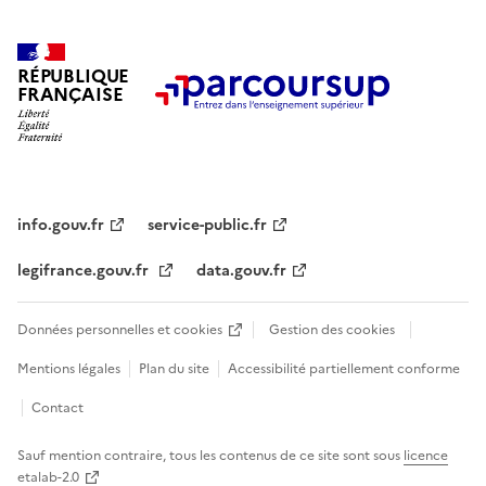
i
o
n
RÉPUBLIQUE
FRANÇAISE
s
é
l
e
c
info.gouv.fr
service-public.fr
t
i
legifrance.gouv.fr
data.gouv.fr
o
n
n
Données personnelles et cookies
Gestion des cookies
é
Mentions légales
Plan du site
Accessibilité partiellement conforme
e
.
Contact
Sauf mention contraire, tous les contenus de ce site sont sous
licence
etalab-2.0