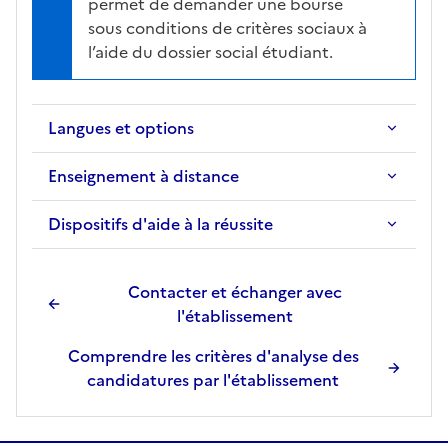
permet de demander une bourse
e
sous conditions de critères sociaux à
r
l’aide du dossier social étudiant.
l
a
f
Langues et options
i
c
Enseignement à distance
h
e
Dispositifs d'aide à la réussite
d
e
l
Contacter et échanger avec
a
l'établissement
f
o
Comprendre les critères d'analyse des
r
candidatures par l'établissement
m
a
t