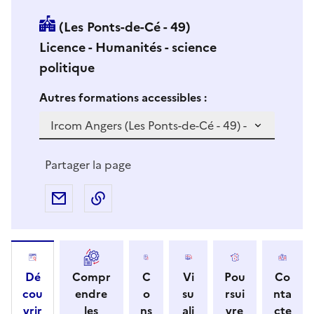
(Les Ponts-de-Cé - 49)
Licence - Humanités - science
politique
Si vous sélectionnez une formation dans la zone déro
S
Autres formations accessibles :
i
v
o
u
Partager la page
s
s
Partager par e-mail
Copier l'adresse URL de la page dans 
é
l
e
c
Dé
Compr
C
Vi
Pou
Co
t
cou
endre
o
su
rsui
nta
i
vrir
les
ns
ali
vre
cte