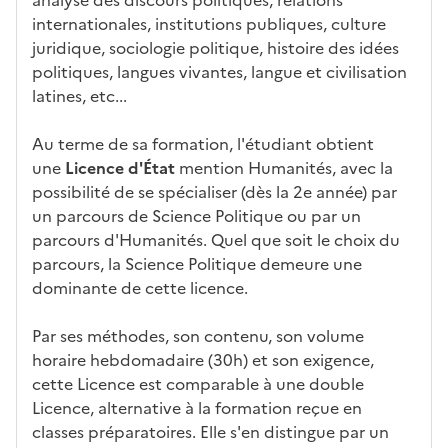
at
n
internationales, institutions publiques, culture
ur
s
juridique, sociologie politique, histoire des idées
e
l
politiques, langues vivantes, langue et civilisation
a
latines, etc...
z
o
Au terme de sa formation, l'étudiant obtient
n
une
Licence d'État
mention Humanités, avec la
e
possibilité de se spécialiser (dès la 2e année) par
d
un parcours de Science Politique ou par un
é
parcours d'Humanités. Quel que soit le choix du
r
parcours, la Science Politique demeure une
o
dominante de cette licence.
u
l
Par ses méthodes, son contenu, son volume
a
horaire hebdomadaire (30h) et son exigence,
n
cette Licence est comparable à une double
t
Licence, alternative à la formation reçue en
e
classes préparatoires. Elle s'en distingue par un
c