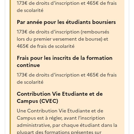
173€ de droits d'inscription et 465€ de frais
g
de scolarité
é
e
Par année pour les étudiants boursiers
p
173€ de droits d'inscription (remboursés
o
lors du premier versement de bourse) et
u
465€ de frais de scolarité
r
a
Frais pour les inscrits de la formation
f
continue
f
173€ de droits d'inscription et 465€ de frais
i
de scolarité
c
h
Contribution Vie Etudiante et de
e
Campus (CVEC)
r
Une Contribution Vie Etudiante et de
l
Campus est à régler, avant l’inscription
a
administrative, par chaque étudiant dans la
f
plupart des formations présentes sur