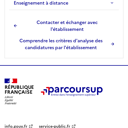
Enseignement à distance
l
e
c
Contacter et échanger avec
t
l'établissement
i
o
Comprendre les critères d'analyse des
n
candidatures par l'établissement
n
é
e
.
RÉPUBLIQUE
FRANÇAISE
info.gouv.fr
service-public.fr