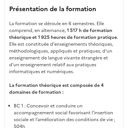
et
atures
m
re
nait
er
n
Présentation de la formation
ses
par
o
s
re
av
e
car
l'établi
d
d'
les
ec
f
La formation se déroule en 6 semestres. Elle
act
ssemen
ali
ac
dé
l'ét
o
comprend, en alternance,
1 517 h de formation
éris
t
té
cè
bo
abl
r
théorique et 1 925 heures de formation pratique
.
tiq
s
s à
uch
iss
m
Elle est constituée d'enseignements théoriques,
ues
d
la
és
em
a
méthodologiques, appliqués et pratiques, d'un
e
fo
ent
t
enseignement de langue vivante étrangère et
c
rm
i
d'un enseignement relatif aux pratiques
a
ati
o
informatiques et numériques.
n
on
n
di
d
La formation théorique est composée de 4
d
a
domaines de formation :
at
n
ur
s
BC 1 : Concevoir et conduire un
e
l
accompagnement social favorisant l’insertion
a
sociale et l’amélioration des conditions de vie ;
z
504h