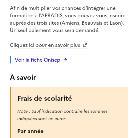
è
Afin de multiplier vos chances d'intégrer une
s
formation à l'APRADIS, vous pouvez vous inscrire
,
auprès des trois sites (Amiens, Beauvais et Laon).
l
Un seul paiement vous sera demandé.
a
p
Cliquez ici pour en savoir plus
a
g
Voir la fiche Onisep
e
s
À savoir
e
r
a
Frais de scolarité
r
e
Note : Sauf indication contraire les sommes
c
indiquées sont en euros.
h
a
Par année
r