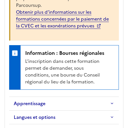
i
Parcoursup.
c
Obtenir plus d’informations sur les
h
formations concernées par le paiement de
e
la CVEC et les exonérations prévues
d
e
l
a
Information : Bourses régionales
f
L’inscription dans cette formation
o
permet de demander, sous
r
conditions, une bourse du Conseil
m
régional du lieu de la formation.
a
t
i
Apprentissage
o
n
Langues et options
s
é