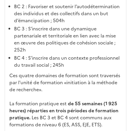
o
BC 2 : Favoriser et soutenir l’autodétermination
n
des individus et des collectifs dans un but
e
d’émancipation ; 504h
d
BC 3 : S’inscrire dans une dynamique
é
partenariale et territoriale en lien avec la mise
r
en œuvre des politiques de cohésion sociale ;
o
252h
u
l
BC 4 : S’inscrire dans un contexte professionnel
a
du travail social ; 245h
n
Ces quatre domaines de formation sont traversés
t
par l'unité de formation «initiation à la méthode
e
de recherche».
c
i
La formation pratique est
de 55 semaines (1 925
-
heures) réparties en trois périodes de formation
a
pratique.
Les BC 3 et BC 4 sont communs aux
p
formations de niveau 6 (ES, ASS, EJE, ETS).
r