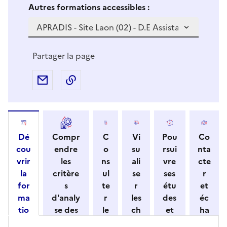
Si vous sélectionnez une formation dans la zone déro
S
Autres formations accessibles :
i
v
o
u
Partager la page
s
s
Partager par e-mail
Copier l'adresse URL de la page dans 
é
l
e
c
Dé
Compr
C
Vi
Pou
Co
t
cou
endre
o
su
rsui
nta
i
vrir
les
ns
ali
vre
cte
o
la
critère
ul
se
ses
r
n
for
s
te
r
étu
et
n
ma
d'analy
r
les
des
éc
e
tio
se des
le
ch
et
ha
z
n
candid
s
iff
con
ng
u