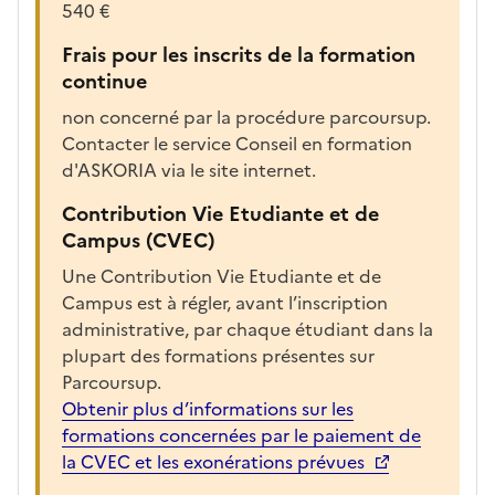
540 €
é
e
Frais pour les inscrits de la formation
p
continue
o
non concerné par la procédure parcoursup.
u
Contacter le service Conseil en formation
r
d'ASKORIA via le site internet.
a
f
Contribution Vie Etudiante et de
f
Campus (CVEC)
i
Une Contribution Vie Etudiante et de
c
Campus est à régler, avant l’inscription
h
administrative, par chaque étudiant dans la
e
plupart des formations présentes sur
r
Parcoursup.
l
Obtenir plus d’informations sur les
a
formations concernées par le paiement de
f
la CVEC et les exonérations prévues
i