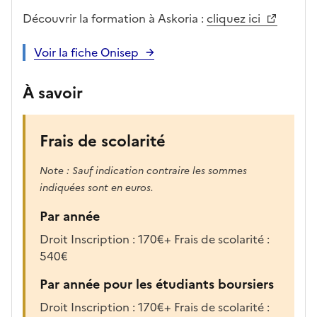
s
Découvrir la formation à Askoria :
cliquez ici
,
l
Voir la fiche Onisep
a
p
À savoir
a
g
e
Frais de scolarité
s
e
Note : Sauf indication contraire les sommes
r
indiquées sont en euros.
a
r
Par année
e
Droit Inscription : 170€+ Frais de scolarité :
c
540€
h
a
Par année pour les étudiants boursiers
r
Droit Inscription : 170€+ Frais de scolarité :
g