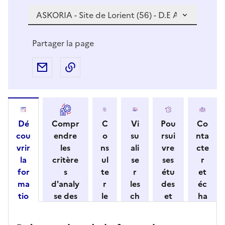
i
v
o
u
Partager la page
s
s
Partager par e-mail
Copier l'adresse URL de la page dans 
é
l
e
c
Dé
Compr
C
Vi
Pou
Co
t
cou
endre
o
su
rsui
nta
i
vrir
les
ns
ali
vre
cte
o
la
critère
ul
se
ses
r
n
for
s
te
r
étu
et
n
ma
d'analy
r
les
des
éc
e
tio
se des
le
ch
et
ha
z
n
candid
s
iff
con
ng
u
et
atures
m
re
nait
er
n