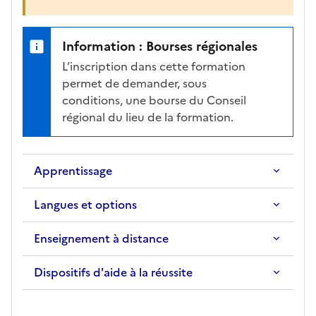
c
h
e
Information : Bourses régionales
d
L’inscription dans cette formation
e
permet de demander, sous
l
conditions, une bourse du Conseil
a
régional du lieu de la formation.
f
o
r
Apprentissage
m
a
Langues et options
t
i
Enseignement à distance
o
n
Dispositifs d'aide à la réussite
s
é
l