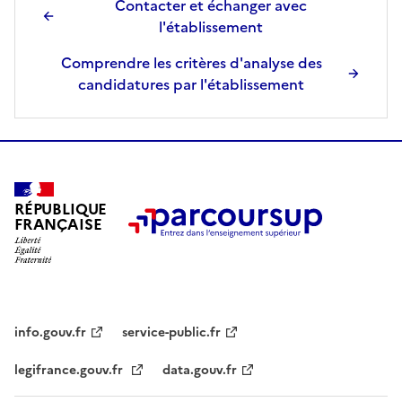
Contacter et échanger avec
e
l'établissement
c
t
Comprendre les critères d'analyse des
i
candidatures par l'établissement
o
n
n
é
e
.
RÉPUBLIQUE
FRANÇAISE
info.gouv.fr
service-public.fr
legifrance.gouv.fr
data.gouv.fr