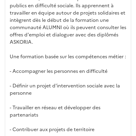
n
publics en difficulté sociale. Ils apprennent à
e
travailler en équipe autour de projets solidaires et
d
intègrent dès le début de la formation une
é
communauté ALUMNI où ils peuvent consulter les
r
offres d'emploi et dialoguer avec des diplômés
o
ASKORIA.
u
l
Une formation basée sur les compétences métier :
a
n
- Accompagner les personnes en difficulté
t
e
- Définir un projet d'intervention sociale avec la
c
personne
i
-
- Travailler en réseau et développer des
a
partenariats
p
r
- Contribuer aux projets de territoire
è