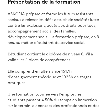
Présentation de la formation
ses
par
o
s
re
av
e
car
l'établi
d
d'
les
ec
f
ASKORIA prépare et forme les futurs assistants
act
ssemen
ali
ac
dé
l'ét
o
sociaux à relever les défis actuels de société : lutte
éris
t
té
cè
bo
abl
r
contre les exclusions, accès aux droits pour tous,
tiq
s
s à
uch
iss
m
accompagnement social des familles,
ues
d
la
és
em
a
développement social. La formation prépare, en 3
e
fo
ent
t
ans, au métier d'assistant de service social.
c
rm
i
a
ati
o
L'étudiant obtient le diplôme de niveau 6, s'il a
n
on
n
validé les 4 blocs de compétences.
di
d
d
a
Elle comprend en alternance 1517h
at
n
d'enseignement théorique et 1925h de stages
ur
s
pratiques.
e
l
a
Une formation tournée vers l'emploi : les
z
étudiants passent + 50% du temps en immersion
o
sur le terrain, au contact des professionnels et des