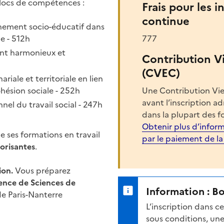
locs de compétences :
Frais pour les i
continue
nement socio-éducatif dans
le - 512h
777
ent harmonieux et
Contribution V
(CVEC)
iale et territoriale en lien
hésion sociale - 252h
Une Contribution Vie
avant l’inscription a
nel du travail social - 247h
dans la plupart des f
Obtenir plus d’inform
e ses formations en travail
par le paiement de l
lorisantes
.
ion.
Vous préparez
cence de Sciences de
Information : B
 de Paris-Nanterre
L’inscription dans 
sous conditions, une