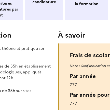
candidature
itères
la formation
atures par
nt
tion
À savoir
 théorie et pratique sur
Frais de scolar
es de 35h en établissement
Note : Sauf indication c
dologiques, appliqués,
Par année
ont 12h
777
 de 35h sur sites
Par année pour 
777