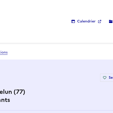
Calendrier
tions
Se
elun (77)
ants