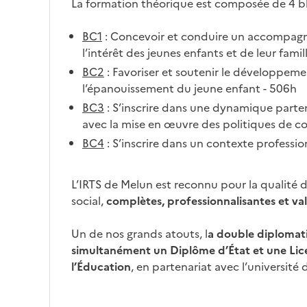
La formation théorique est composée de 4 b
BC1
: Concevoir et conduire un accompag
l’intérêt des jeunes enfants et de leur famil
BC2
: Favoriser et soutenir le développem
l’épanouissement du jeune enfant - 506h
BC3
: S’inscrire dans une dynamique partenar
avec la mise en œuvre des politiques de co
BC4
: S’inscrire dans un contexte profession
L’IRTS de Melun est reconnu pour la qualité d
social,
complètes, professionnalisantes et va
Un de nos grands atouts, l
a double diplomat
simultanément un Diplôme d’État
et une Li
l’Éducation
, en partenariat avec l’université