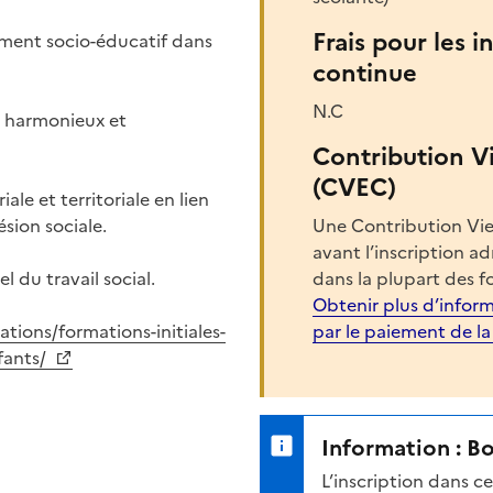
Frais pour les i
ment socio-éducatif dans
continue
N.C
t harmonieux et
Contribution V
(CVEC)
le et territoriale en lien
sion sociale.
Une Contribution Vie
avant l’inscription a
l du travail social.
dans la plupart des f
Obtenir plus d’inform
mations/formations-initiales-
par le paiement de l
nfants/
Information : B
L’inscription dans 