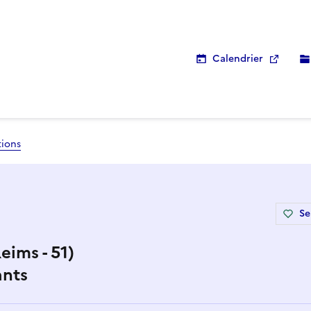
Calendrier
tions
Se
ims - 51)
ants