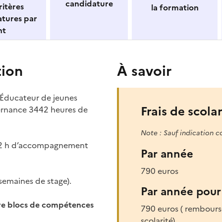
candidature
itères
la formation
atures par
nt
tion
À savoir
’Éducateur de jeunes
Frais de scolar
ternance 3442 heures de
Note : Sauf indication c
12 h d’accompagnement
Par année
790 euros
 semaines de stage).
Par année pour 
re blocs de compétences
790 euros ( rembours
scolarité)