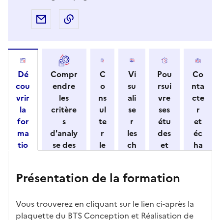
Partager par e-mail
Copier l'adresse URL de la page dans 
Dé
Compr
C
Vi
Pou
Co
cou
endre
o
su
rsui
nta
vrir
les
ns
ali
vre
cte
la
critère
ul
se
ses
r
for
s
te
r
étu
et
ma
d'analy
r
les
des
éc
tio
se des
le
ch
et
ha
n
candid
s
iff
con
ng
et
atures
m
re
nait
er
Présentation de la formation
ses
par
o
s
re
av
car
l'établi
d
d'
les
ec
act
ssemen
ali
ac
dé
l'ét
Vous trouverez en cliquant sur le lien ci-après la
éris
t
té
cè
bo
abl
plaquette du BTS Conception et Réalisation de