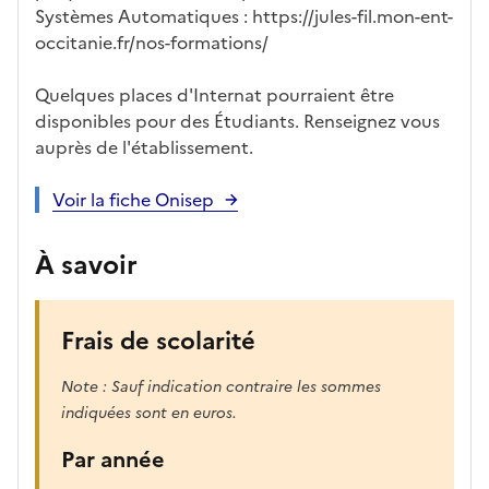
tiq
s
s à
uch
iss
Systèmes Automatiques : https://jules-fil.mon-ent-
ues
d
la
és
em
occitanie.fr/nos-formations/
e
fo
ent
c
rm
Quelques places d'Internat pourraient être
a
ati
disponibles pour des Étudiants. Renseignez vous
n
on
auprès de l'établissement.
di
d
Voir la fiche Onisep
at
ur
À savoir
e
Frais de scolarité
Note : Sauf indication contraire les sommes
indiquées sont en euros.
Par année