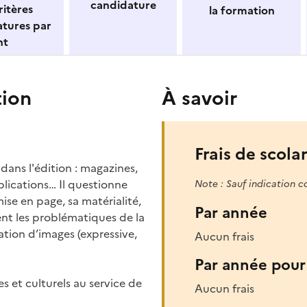
candidature
itères
la formation
atures par
nt
tion
À savoir
Frais de scolar
dans l'édition : magazines,
plications… Il questionne
Note : Sauf indication c
mise en page, sa matérialité,
Par année
nt les problématiques de la
éation d’images (expressive,
Aucun frais
Par année pour 
s et culturels au service de
Aucun frais