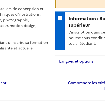
ateliers de conception et
hniques d'illustrations,
Information : B
e, photographie,
supérieur
ateur, motion design,
L’inscription dans 
bourse sous conditio
iant d'inscrire sa formation
social étudiant.
isante et actuelle.
Langues et options
ment
Comprendre les critè