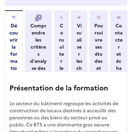
Dé
Compr
C
Vi
Pou
Co
cou
endre
o
su
rsui
nta
vrir
les
ns
ali
vre
cte
la
critère
ul
se
ses
r
for
s
te
r
étu
et
ma
d'analy
r
les
des
éc
tio
se des
le
ch
et
ha
n
candid
s
iff
con
ng
et
atures
m
re
nait
er
Présentation de la formation
ses
par
o
s
re
av
car
l'établi
d
d'
les
ec
act
ssemen
ali
ac
dé
l'ét
Le secteur du bâtiment regroupe les activités de
éris
t
té
cè
bo
abl
construction de locaux destinés à acceuillir des
tiq
s
s à
uch
iss
personnes ou des biens du secteur privé ou
ues
d
la
és
em
public. Ce BTS a une dominante gros oeuvre
e
fo
ent
(structure) même si le secteur du second oeuvre