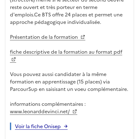
c
rm
reste ouvert et très porteur en terme
a
ati
d'emplois.Ce BTS offre 24 places et permet une
n
on
approche pédagogique individualisée.
di
d
Présentation de la formation
at
ur
fiche descriptive de la formation au format pdf
e
Vous pouvez aussi candidater à la même
formation en apprentissage (15 places) via
ParcourSup en saisisant un voeu complémentaire.
informations complémentaires :
www.leonarddevinci.net/
Voir la fiche Onisep