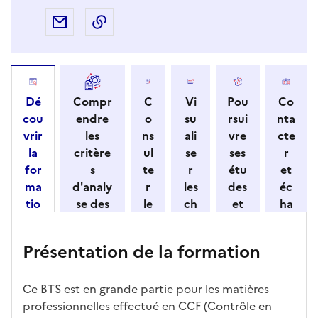
Partager par e-mail
Copier l'adresse URL de la page dans 
Dé
Compr
C
Vi
Pou
Co
cou
endre
o
su
rsui
nta
vrir
les
ns
ali
vre
cte
la
critère
ul
se
ses
r
for
s
te
r
étu
et
ma
d'analy
r
les
des
éc
tio
se des
le
ch
et
ha
n
candid
s
iff
con
ng
et
atures
m
re
nait
er
Présentation de la formation
ses
par
o
s
re
av
car
l'établi
d
d'
les
ec
act
ssemen
ali
ac
dé
l'ét
Ce BTS est en grande partie pour les matières
éris
t
té
cè
bo
abl
professionnelles effectué en CCF (Contrôle en