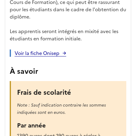
tiq
s
s à
uch
iss
Cours de Formation), ce qui peut être rassurant
ues
d
la
és
em
pour les étudiants dans le cadre de l'obtention du
e
fo
ent
diplôme.
c
rm
a
ati
Les apprentis seront intégrés en mixité avec les
n
on
étudiants en formation initiale.
di
d
Voir la fiche Onisep
at
ur
À savoir
e
Frais de scolarité
Note : Sauf indication contraire les sommes
indiquées sont en euros.
Par année
1390 euros dont 190 euros à régler à