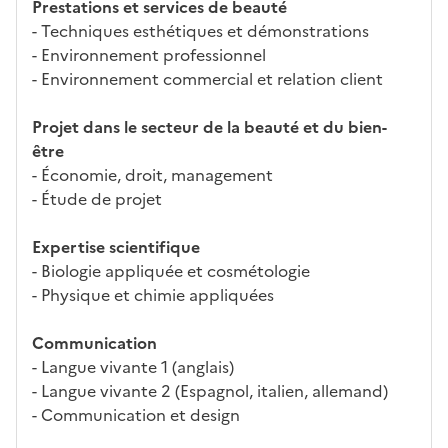
tiq
s
s à
uch
iss
Prestations et services de beauté
ues
d
la
és
em
- Techniques esthétiques et démonstrations
e
fo
ent
- Environnement professionnel
c
rm
- Environnement commercial et relation client
a
ati
n
on
Projet dans le secteur de la beauté et du bien-
di
être
d
- Économie, droit, management
at
- Étude de projet
ur
e
Expertise scientifique
- Biologie appliquée et cosmétologie
- Physique et chimie appliquées
Communication
- Langue vivante 1 (anglais)
- Langue vivante 2 (Espagnol, italien, allemand)
- Communication et design