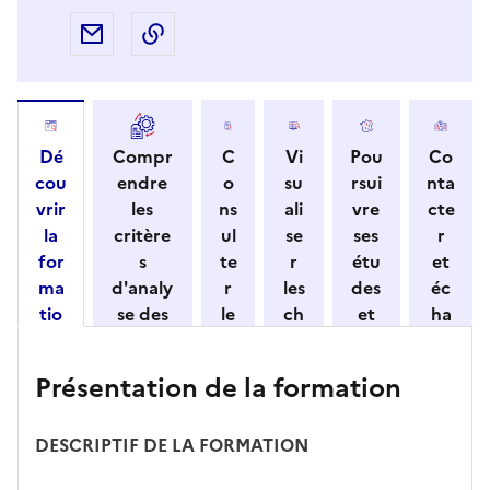
Partager par e-mail
Copier l'adresse URL de la page dans 
Dé
Compr
C
Vi
Pou
Co
cou
endre
o
su
rsui
nta
vrir
les
ns
ali
vre
cte
la
critère
ul
se
ses
r
for
s
te
r
étu
et
ma
d'analy
r
les
des
éc
tio
se des
le
ch
et
ha
n
candid
s
iff
con
ng
et
atures
m
re
nait
er
Présentation de la formation
ses
par
o
s
re
av
car
l'établi
d
d'
les
ec
act
ssemen
ali
ac
dé
l'ét
DESCRIPTIF DE LA FORMATION
éris
t
té
cè
bo
abl