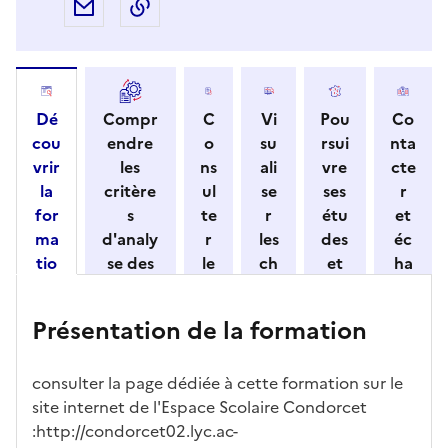
Partager par e-mail
Copier l'adresse URL de la page dans 
Dé
Compr
C
Vi
Pou
Co
cou
endre
o
su
rsui
nta
vrir
les
ns
ali
vre
cte
la
critère
ul
se
ses
r
for
s
te
r
étu
et
ma
d'analy
r
les
des
éc
tio
se des
le
ch
et
ha
n
candid
s
iff
con
ng
et
atures
m
re
nait
er
Présentation de la formation
ses
par
o
s
re
av
car
l'établi
d
d'
les
ec
act
ssemen
ali
ac
dé
l'ét
consulter la page dédiée à cette formation sur le
éris
t
té
cè
bo
abl
site internet de l'Espace Scolaire Condorcet
tiq
s
s à
uch
iss
:http://condorcet02.lyc.ac-