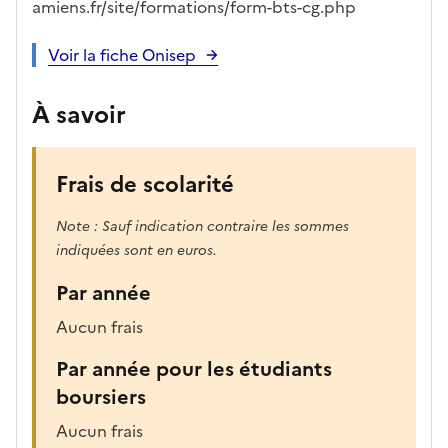
ues
d
la
és
em
amiens.fr/site/formations/form-bts-cg.php
e
fo
ent
c
rm
Voir la fiche Onisep
a
ati
n
on
À savoir
di
d
at
Frais de scolarité
ur
e
Note : Sauf indication contraire les sommes
indiquées sont en euros.
Par année
Aucun frais
Par année pour les étudiants
boursiers
Aucun frais