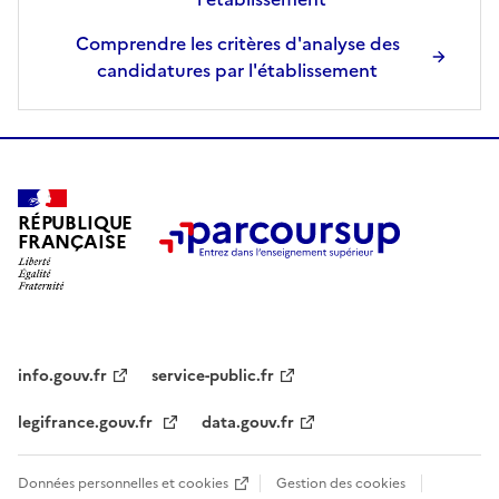
é
l
Comprendre les critères d'analyse des
e
candidatures par l'établissement
c
t
i
o
n
n
RÉPUBLIQUE
FRANÇAISE
é
e
.
info.gouv.fr
service-public.fr
legifrance.gouv.fr
data.gouv.fr
Données personnelles et cookies
Gestion des cookies