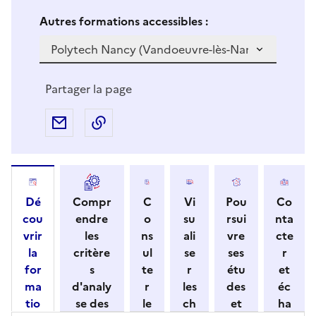
Si vous sélectionnez une formation dans la zone déro
S
Autres formations accessibles :
i
v
o
u
Partager la page
s
s
Partager par e-mail
Copier l'adresse URL de la page dans 
é
l
e
c
Dé
Compr
C
Vi
Pou
Co
t
cou
endre
o
su
rsui
nta
i
vrir
les
ns
ali
vre
cte
o
la
critère
ul
se
ses
r
n
for
s
te
r
étu
et
n
ma
d'analy
r
les
des
éc
e
tio
se des
le
ch
et
ha
z