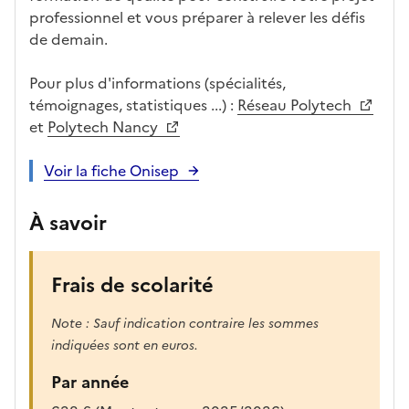
r
professionnel et vous préparer à relever les défis
è
de demain.
s
,
Pour plus d'informations (spécialités,
l
témoignages, statistiques ...) :
Réseau Polytech
a
et
Polytech Nancy
p
a
Voir la fiche Onisep
g
e
À savoir
s
e
r
Frais de scolarité
a
r
Note : Sauf indication contraire les sommes
e
indiquées sont en euros.
c
h
Par année
a