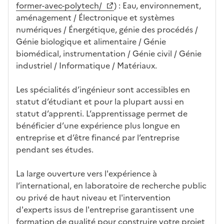
former-avec-polytech/
) : Eau, environnement,
o
aménagement / Électronique et systèmes
n
numériques / Énergétique, génie des procédés /
e
Génie biologique et alimentaire / Génie
d
biomédical, instrumentation / Génie civil / Génie
é
industriel / Informatique / Matériaux.
r
o
Les spécialités d’ingénieur sont accessibles en
u
statut d’étudiant et pour la plupart aussi en
l
statut d’apprenti. L’apprentissage permet de
a
bénéficier d’une expérience plus longue en
n
entreprise et d’être financé par l’entreprise
t
pendant ses études.
e
c
La large ouverture vers l'expérience à
i
l’international, en laboratoire de recherche public
-
ou privé de haut niveau et l'intervention
a
d'experts issus de l'entreprise garantissent une
p
formation de qualité pour construire votre projet