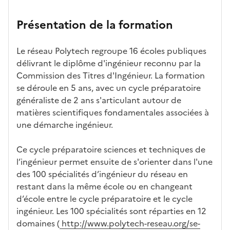
n
candid
s
iff
con
ng
u
et
atures
m
re
nait
er
n
Présentation de la formation
ses
par
o
s
re
av
e
car
l'établi
d
d'
les
ec
f
Le réseau Polytech regroupe 16 écoles publiques
act
ssemen
ali
ac
dé
l'ét
o
délivrant le diplôme d'ingénieur reconnu par la
éris
t
té
cè
bo
abl
r
Commission des Titres d'Ingénieur. La formation
tiq
s
s à
uch
iss
m
se déroule en 5 ans, avec un cycle préparatoire
ues
d
la
és
em
a
généraliste de 2 ans s'articulant autour de
e
fo
ent
t
matières scientifiques fondamentales associées à
c
rm
i
une démarche ingénieur.
a
ati
o
n
on
n
Ce cycle préparatoire sciences et techniques de
di
d
l’ingénieur permet ensuite de s'orienter dans l'une
d
a
des 100 spécialités d’ingénieur du réseau en
at
n
restant dans la même école ou en changeant
ur
s
d’école entre le cycle préparatoire et le cycle
e
l
ingénieur. Les 100 spécialités sont réparties en 12
a
domaines (
http://www.polytech-reseau.org/se-
z