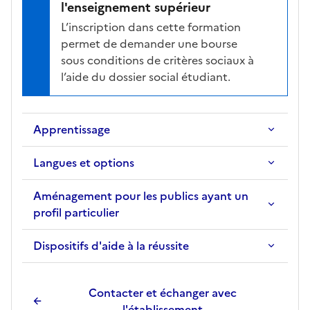
l'enseignement supérieur
i
L’inscription dans cette formation
c
permet de demander une bourse
h
sous conditions de critères sociaux à
e
l’aide du dossier social étudiant.
d
e
l
Apprentissage
a
f
Langues et options
o
r
Aménagement pour les publics ayant un
m
profil particulier
a
t
Dispositifs d'aide à la réussite
i
o
n
Contacter et échanger avec
s
l'établissement