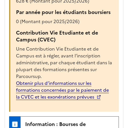
628 € (Montant pour 2025/2026)
r
g
Par année pour les étudiants boursiers
é
0 (Montant pour 2025/2026)
e
p
Contribution Vie Etudiante et de
o
Campus (CVEC)
u
Une Contribution Vie Etudiante et de
r
Campus est à régler, avant l’inscription
a
administrative, par chaque étudiant dans la
f
plupart des formations présentes sur
f
Parcoursup.
i
Obtenir plus d’informations sur les
c
formations concernées par le paiement de
h
la CVEC et les exonérations prévues
e
r
l
a
Information : Bourses de
f