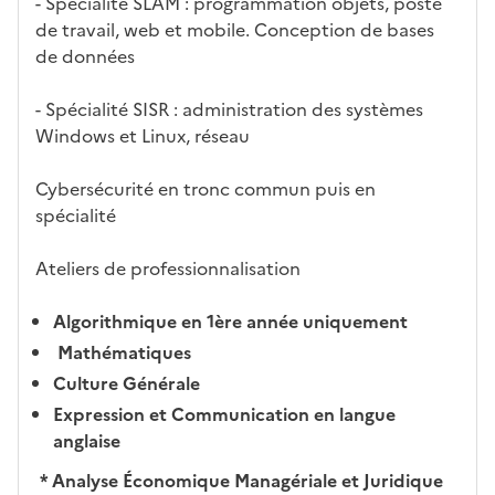
- Spécialité SLAM : programmation objets, poste
tiq
s
s à
uch
iss
de travail, web et mobile. Conception de bases
ues
d
la
és
em
de données
e
fo
ent
c
rm
- Spécialité SISR : administration des systèmes
a
ati
Windows et Linux, réseau
n
on
di
Cybersécurité en tronc commun puis en
d
spécialité
at
ur
Ateliers de professionnalisation
e
Algorithmique en 1ère année uniquement
Mathématiques
Culture Générale
Expression et Communication en langue
anglaise
* Analyse Économique Managériale et Juridique