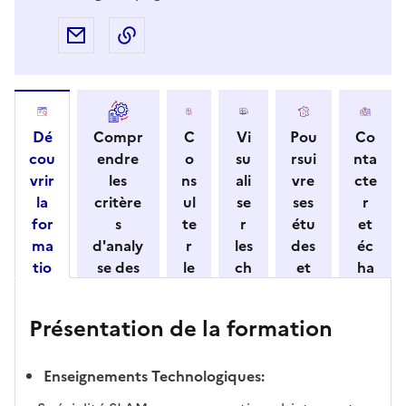
Partager par e-mail
Copier l'adresse URL de la page dans 
Dé
Compr
C
Vi
Pou
Co
cou
endre
o
su
rsui
nta
vrir
les
ns
ali
vre
cte
la
critère
ul
se
ses
r
for
s
te
r
étu
et
ma
d'analy
r
les
des
éc
tio
se des
le
ch
et
ha
n
candid
s
iff
con
ng
et
atures
m
re
nait
er
Présentation de la formation
ses
par
o
s
re
av
car
l'établi
d
d'
les
ec
act
ssemen
ali
ac
dé
l'ét
Enseignements Technologiques:
éris
t
té
cè
bo
abl