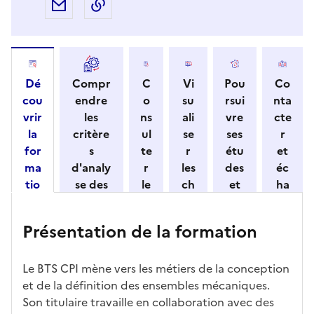
Partager par e-mail
Copier l'adresse URL de la page dans 
Dé
Compr
C
Vi
Pou
Co
cou
endre
o
su
rsui
nta
vrir
les
ns
ali
vre
cte
la
critère
ul
se
ses
r
for
s
te
r
étu
et
ma
d'analy
r
les
des
éc
tio
se des
le
ch
et
ha
n
candid
s
iff
con
ng
et
atures
m
re
nait
er
Présentation de la formation
ses
par
o
s
re
av
car
l'établi
d
d'
les
ec
act
ssemen
ali
ac
dé
l'ét
Le BTS CPI mène vers les métiers de la conception
éris
t
té
cè
bo
abl
et de la définition des ensembles mécaniques.
tiq
s
s à
uch
iss
Son titulaire travaille en collaboration avec des