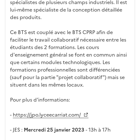
ues
d
la
és
em
spécialistes de plusieurs champs industriels. Il est
e
fo
ent
lui-même spécialiste de la conception détaillée
c
rm
des produits.
a
ati
n
on
Ce BTS est couplé avec le BTS CPRP afin de
di
faciliter le travail collaboratif nécessaire entre les
d
étudiants des 2 formations. Les cours
at
d'enseignement général se font en commun ainsi
ur
que certains modules technologiques. Les
e
formations professionnelles sont différenciées
(sauf pour la partie "projet collaboratif") mais se
situent dans les mêmes locaux.
Pour plus d'informations:
-
https://jpo.lyceecarriat.com/
- JES :
Mercredi 25 janvier
2023
- 13h à 17h