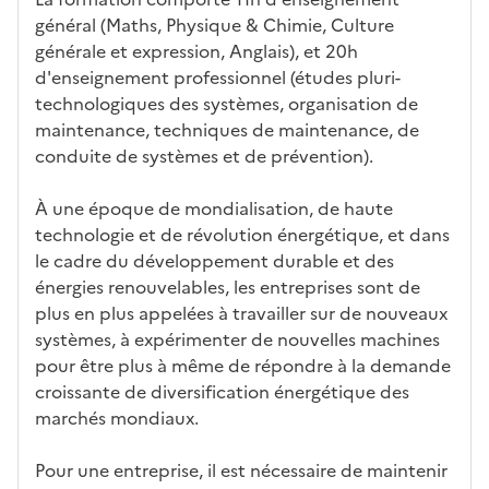
éris
t
té
cè
bo
abl
général (Maths, Physique & Chimie, Culture
tiq
s
s à
uch
iss
générale et expression, Anglais), et 20h
ues
d
la
és
em
d'enseignement professionnel (études pluri-
e
fo
ent
technologiques des systèmes, organisation de
c
rm
maintenance, techniques de maintenance, de
a
ati
conduite de systèmes et de prévention).
n
on
di
À une époque de mondialisation, de haute
d
technologie et de révolution énergétique, et dans
at
le cadre du développement durable et des
ur
énergies renouvelables, les entreprises sont de
e
plus en plus appelées à travailler sur de nouveaux
systèmes, à expérimenter de nouvelles machines
pour être plus à même de répondre à la demande
croissante de diversification énergétique des
marchés mondiaux.
Pour une entreprise, il est nécessaire de maintenir