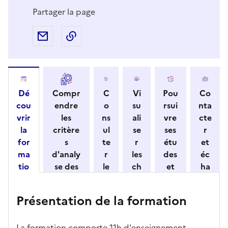
Partager la page
Partager par e-mail
Copier l'adresse URL de la page dans 
Dé
Compr
C
Vi
Pou
Co
cou
endre
o
su
rsui
nta
vrir
les
ns
ali
vre
cte
la
critère
ul
se
ses
r
for
s
te
r
étu
et
ma
d'analy
r
les
des
éc
tio
se des
le
ch
et
ha
n
candid
s
iff
con
ng
et
atures
m
re
nait
er
Présentation de la formation
ses
par
o
s
re
av
car
l'établi
d
d'
les
ec
act
ssemen
ali
ac
dé
l'ét
La formation comporte 11h d'enseignement