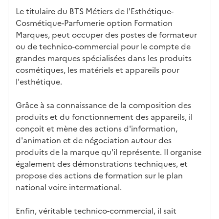
act
ssemen
ali
ac
dé
l'ét
Le titulaire du BTS Métiers de l'Esthétique-
éris
t
té
cè
bo
abl
Cosmétique-Parfumerie option Formation
tiq
s
s à
uch
iss
Marques, peut occuper des postes de formateur
ues
d
la
és
em
ou de technico-commercial pour le compte de
e
fo
ent
grandes marques spécialisées dans les produits
c
rm
cosmétiques, les matériels et appareils pour
a
ati
l'esthétique.
n
on
di
Grâce à sa connaissance de la composition des
d
produits et du fonctionnement des appareils, il
at
conçoit et mène des actions d'information,
ur
d'animation et de négociation autour des
e
produits de la marque qu'il représente. Il organise
également des démonstrations techniques, et
propose des actions de formation sur le plan
national voire intermational.
Enfin, véritable technico-commercial, il sait