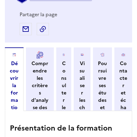
Partager la page
Partager par e-mail
Copier l'adresse URL de la page dans 
Dé
Compr
C
Vi
Pou
Co
cou
endre
o
su
rsui
nta
vrir
les
ns
ali
vre
cte
la
critère
ul
se
ses
r
for
s
te
r
étu
et
ma
d'analy
r
les
des
éc
tio
se des
le
ch
et
ha
n
candid
s
iff
con
ng
et
atures
m
re
nait
er
Présentation de la formation
ses
par
o
s
re
av
car
l'établi
d
d'
les
ec