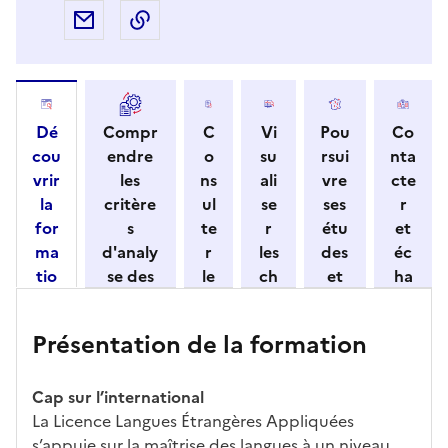
Partager par e-mail
Copier l'adresse URL de la page dans 
Dé
Compr
C
Vi
Pou
Co
cou
endre
o
su
rsui
nta
vrir
les
ns
ali
vre
cte
la
critère
ul
se
ses
r
for
s
te
r
étu
et
ma
d'analy
r
les
des
éc
tio
se des
le
ch
et
ha
n
candid
s
iff
con
ng
et
atures
m
re
nait
er
Présentation de la formation
ses
par
o
s
re
av
car
l'établi
d
d'
les
ec
act
ssemen
ali
ac
dé
l'ét
Cap sur l’international
éris
t
té
cè
bo
abl
La Licence Langues Étrangères Appliquées
tiq
s
s à
uch
iss
s’appuie sur la maîtrise des langues à un niveau