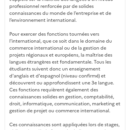
ues
d
la
és
em
professionnel renforcée par de solides
e
fo
ent
connaissances du monde de l’entreprise et de
c
rm
l’environnement international.
a
ati
n
on
Pour exercer des fonctions tournées vers
di
l'international, que ce soit dans le domaine du
d
commerce international ou de la gestion de
at
projets régionaux et européens, la maîtrise des
ur
langues étrangères est fondamentale. Tous les
e
étudiants suivent donc un enseignement
d'anglais et d'espagnol (niveau confirmé) et
découvrent ou approfondissent une 3e langue.
Ces fonctions requièrent également des
connaissances solides en gestion, comptabilité,
droit, informatique, communication, marketing et
gestion de projet ou commerce international.
Ces connaissances sont appliquées lors de stages,