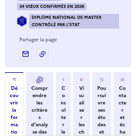
34 VŒUX CONFIRMÉS EN 2026
DIPLÔME NATIONAL DE MASTER
CONTRÔLÉ PAR L'ETAT
Partager la page
Partager par e-mail
Copier l'adresse URL de la page dans 
Dé
Compr
C
Vi
Pou
Co
cou
endre
o
su
rsui
nta
vrir
les
ns
ali
vre
cte
la
critère
ul
se
ses
r
for
s
te
r
étu
et
ma
d'analy
r
les
des
éc
tio
se des
le
ch
et
ha