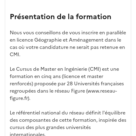
n
candid
s
iff
con
ng
et
atures
m
re
nait
er
Présentation de la formation
ses
par
o
s
re
av
car
l'établi
d
d'
les
ec
act
ssemen
ali
ac
dé
l'ét
Nous vous conseillons de vous inscrire en parallèle
éris
t
té
cè
bo
abl
en licence Géographie et Aménagement dans le
tiq
s
s à
uch
iss
cas où votre candidature ne serait pas retenue en
ues
d
la
és
em
CMI.
e
fo
ent
c
rm
Le Cursus de Master en Ingénierie (CMI) est une
a
ati
formation en cinq ans (licence et master
n
on
renforcés) proposée par 28 Universités françaises
di
regroupées dans le réseau Figure (www.reseau-
d
figure.fr).
at
ur
Le référentiel national du réseau définit l'équilibre
e
des composantes de cette formation, inspirée des
cursus des plus grandes universités
internationales.