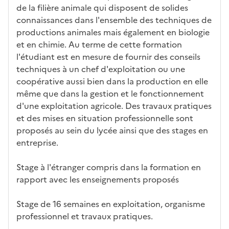
éris
t
té
cè
bo
abl
de la filière animale qui disposent de solides
tiq
s
s à
uch
iss
connaissances dans l'ensemble des techniques de
ues
d
la
és
em
productions animales mais également en biologie
e
fo
ent
et en chimie. Au terme de cette formation
c
rm
l'étudiant est en mesure de fournir des conseils
a
ati
techniques à un chef d'exploitation ou une
n
on
coopérative aussi bien dans la production en elle
di
même que dans la gestion et le fonctionnement
d
d'une exploitation agricole. Des travaux pratiques
at
et des mises en situation professionnelle sont
ur
proposés au sein du lycée ainsi que des stages en
e
entreprise.
Stage à l'étranger compris dans la formation en
rapport avec les enseignements proposés
Stage de 16 semaines en exploitation, organisme
professionnel et travaux pratiques.