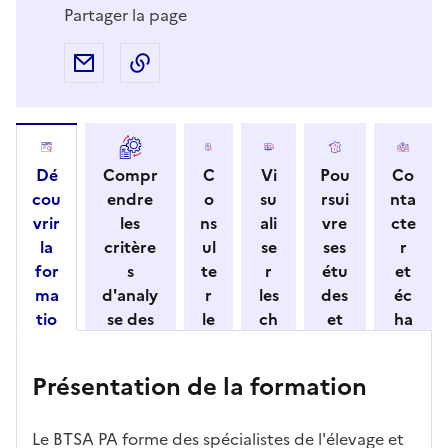
Partager la page
Partager par e-mail
Copier l'adresse URL de la page dans 
Dé
Compr
C
Vi
Pou
Co
cou
endre
o
su
rsui
nta
vrir
les
ns
ali
vre
cte
la
critère
ul
se
ses
r
for
s
te
r
étu
et
ma
d'analy
r
les
des
éc
tio
se des
le
ch
et
ha
n
candid
s
iff
con
ng
et
atures
m
re
nait
er
Présentation de la formation
ses
par
o
s
re
av
car
l'établi
d
d'
les
ec
act
ssemen
ali
ac
dé
l'ét
Le BTSA PA forme des spécialistes de l'élevage et