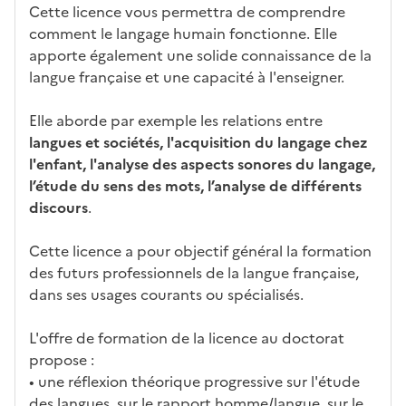
e
fo
ent
Cette licence vous permettra de comprendre
c
rm
comment le langage humain fonctionne. Elle
a
ati
apporte également une solide connaissance de la
n
on
langue française et une capacité à l'enseigner.
di
d
Elle aborde par exemple les relations entre
at
langues et sociétés, l'acquisition du langage chez
ur
l'enfant, l'analyse des aspects sonores du langage,
e
l’étude du sens des mots, l’analyse de différents
discours
.
Cette licence a pour objectif général la formation
des futurs professionnels de la langue française,
dans ses usages courants ou spécialisés.
L'offre de formation de la licence au doctorat
propose :
• une réflexion théorique progressive sur l'étude
des langues, sur le rapport homme/langue, sur le