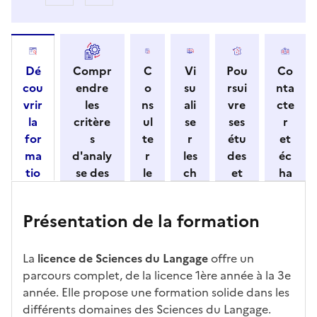
Dé
Compr
C
Vi
Pou
Co
cou
endre
o
su
rsui
nta
vrir
les
ns
ali
vre
cte
la
critère
ul
se
ses
r
for
s
te
r
étu
et
ma
d'analy
r
les
des
éc
tio
se des
le
ch
et
ha
n
candid
s
iff
con
ng
et
atures
m
re
nait
er
Présentation de la formation
ses
par
o
s
re
av
car
l'établi
d
d'
les
ec
act
ssemen
ali
ac
dé
l'ét
La
licence de Sciences du Langage
offre un
éris
t
té
cè
bo
abl
parcours complet, de la licence 1ère année à la 3e
tiq
s
s à
uch
iss
année. Elle propose une formation solide dans les
ues
d
la
és
em
différents domaines des Sciences du Langage.