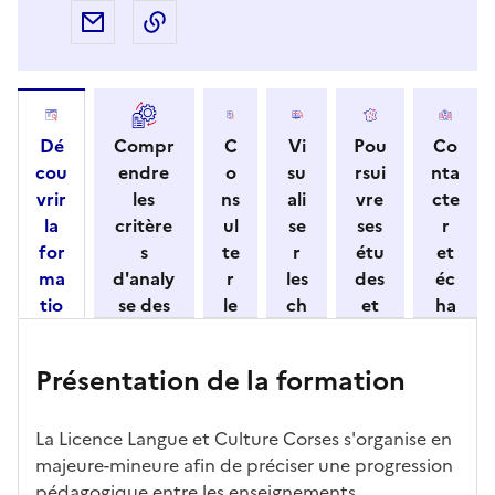
Partager par e-mail
Copier l'adresse URL de la page dans 
Dé
Compr
C
Vi
Pou
Co
cou
endre
o
su
rsui
nta
vrir
les
ns
ali
vre
cte
la
critère
ul
se
ses
r
for
s
te
r
étu
et
ma
d'analy
r
les
des
éc
tio
se des
le
ch
et
ha
n
candid
s
iff
con
ng
et
atures
m
re
nait
er
Présentation de la formation
ses
par
o
s
re
av
car
l'établi
d
d'
les
ec
act
ssemen
ali
ac
dé
l'ét
La Licence Langue et Culture Corses s'organise en
éris
t
té
cè
bo
abl
majeure-mineure afin de préciser une progression
tiq
s
s à
uch
iss
pédagogique entre les enseignements