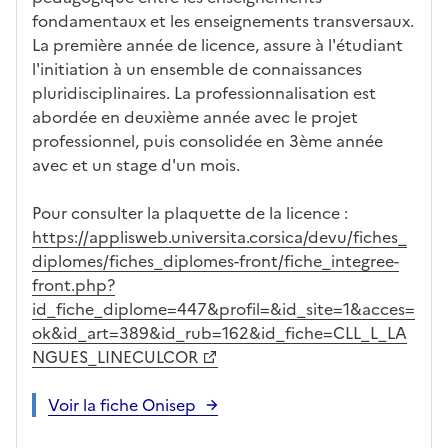
ues
d
la
és
em
fondamentaux et les enseignements transversaux.
e
fo
ent
La première année de licence, assure à l'étudiant
c
rm
l'initiation à un ensemble de connaissances
a
ati
pluridisciplinaires. La professionnalisation est
n
on
abordée en deuxième année avec le projet
di
professionnel, puis consolidée en 3ème année
d
avec et un stage d'un mois.
at
ur
Pour consulter la plaquette de la licence :
e
https://applisweb.universita.corsica/devu/fiches_
diplomes/fiches_diplomes-front/fiche_integree-
front.php?
id_fiche_diplome=447&profil=&id_site=1&acces=
ok&id_art=389&id_rub=162&id_fiche=CLL_L_LA
NGUES_LINECULCOR
Voir la fiche Onisep