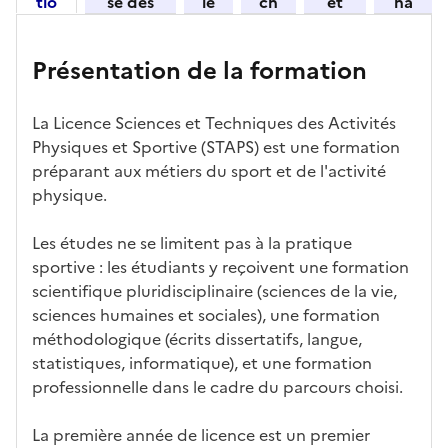
tio
se des
le
ch
et
ha
n
candid
s
iff
con
ng
et
atures
m
re
nait
er
Présentation de la formation
ses
par
o
s
re
av
car
l'établi
d
d'
les
ec
act
ssemen
ali
ac
dé
l'ét
La Licence Sciences et Techniques des Activités
éris
t
té
cè
bo
abl
Physiques et Sportive (STAPS) est une formation
tiq
s
s à
uch
iss
préparant aux métiers du sport et de l'activité
ues
d
la
és
em
physique.
e
fo
ent
c
rm
Les études ne se limitent pas à la pratique
a
ati
sportive : les étudiants y reçoivent une formation
n
on
scientifique pluridisciplinaire (sciences de la vie,
di
sciences humaines et sociales), une formation
d
méthodologique (écrits dissertatifs, langue,
at
statistiques, informatique), et une formation
ur
professionnelle dans le cadre du parcours choisi.
e
La première année de licence est un premier