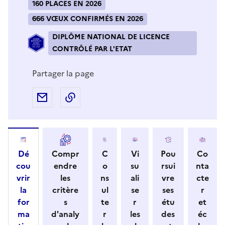
160 PLACES EN 2026
666 VŒUX CONFIRMÉS EN 2026
DIPLÔME NATIONAL DE LICENCE
CONTRÔLÉ PAR L'ETAT
Partager la page
Partager par e-mail
Copier l'adresse URL de la page dans 
Dé
Compr
C
Vi
Pou
Co
cou
endre
o
su
rsui
nta
vrir
les
ns
ali
vre
cte
la
critère
ul
se
ses
r
for
s
te
r
étu
et
ma
d'analy
r
les
des
éc