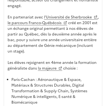
at
n
engagé.
ur
s
e
l
En partenariat avec
l'Université de Sherbrooke
,
a
le parcours Franco-Québécois
créé en 2001 est
z
un échange original permettant à nos élèves de
o
partir au Québec, dès la deuxième année après le
n
bac, pour y suivre une année universitaire entière
e
au département de Génie mécanique (incluant
d
un stage).
é
r
Les élèves rejoignent en 4ème année la formation
o
généraliste dans
la majeure
choisie :
u
l
Paris-Cachan : Aéronautique & Espace,
a
Matériaux & Structures Durables, Digital
n
Transformation & Supply Chain, Systèmes
t
Numérique & intelligents, E-santé &
e
Biomécanique
c