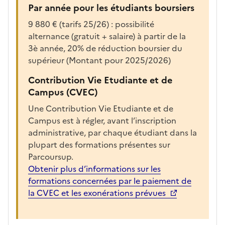
e
Par année pour les étudiants boursiers
r
9 880 € (tarifs 25/26) : possibilité
l
alternance (gratuit + salaire) à partir de la
a
3è année, 20% de réduction boursier du
f
supérieur (Montant pour 2025/2026)
i
c
Contribution Vie Etudiante et de
h
Campus (CVEC)
e
Une Contribution Vie Etudiante et de
d
Campus est à régler, avant l’inscription
e
administrative, par chaque étudiant dans la
l
plupart des formations présentes sur
a
Parcoursup.
f
Obtenir plus d’informations sur les
o
formations concernées par le paiement de
r
la CVEC et les exonérations prévues
m
a
t