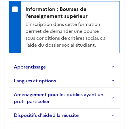
i
Information : Bourses de
o
l'enseignement supérieur
n
L’inscription dans cette formation
s
permet de demander une bourse
é
sous conditions de critères sociaux à
l
l’aide du dossier social étudiant.
e
c
t
Apprentissage
i
o
Langues et options
n
n
Aménagement pour les publics ayant un
é
profil particulier
e
.
Dispositifs d'aide à la réussite