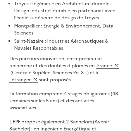
Troyes : Ingénierie en Architecture durable,
i
Design industriel durable en partenariat avec
-
l'école supérieure de design de Troyes
a
Montpellier : Energie & Environnement, Data
p
Sciences
r
è
Saint-Nazaire : Industries Aéronautiques &
s
Navales Responsables
,
Des parcours innovation, entrepreneuriat,
l
recherche et des doubles diplômes en
France
a
(Centrale Supélec ,Sciences Po, X…) et à
p
l'étranger
sont proposés.
a
g
La formation comprend 4 stages obligatoires (48
e
semaines sur les 5 ans) et des activités
s
associatives.
e
r
L'EPF propose également 2 Bachelors (Avenir
a
Bachelor) : en Ingénierie Énergétique et