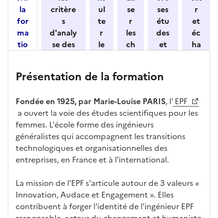
o
la
critère
ul
se
ses
r
n
for
s
te
r
étu
et
n
ma
d'analy
r
les
des
éc
e
tio
se des
le
ch
et
ha
z
n
candid
s
iff
con
ng
u
et
atures
m
re
nait
er
n
Présentation de la formation
ses
par
o
s
re
av
e
car
l'établi
d
d'
les
ec
f
Fondée en 1925, par Marie-Louise PARIS
, l'
EPF
act
ssemen
ali
ac
dé
l'ét
o
a ouvert la voie des études scientifiques pour les
éris
t
té
cè
bo
abl
r
femmes. L'école forme des ingénieurs
tiq
s
s à
uch
iss
m
généralistes qui accompagnent les transitions
ues
d
la
és
em
a
technologiques et organisationnelles des
e
fo
ent
t
entreprises, en France et à l'international.
c
rm
i
a
ati
o
La mission de l'EPF s'articule autour de 3 valeurs «
n
on
n
Innovation, Audace et Engagement ». Elles
di
d
contribuent à forger l'identité de l'ingénieur EPF
d
a
responsable, acteur du changement et humaniste