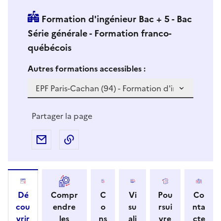
Formation d'ingénieur Bac + 5 - Bac
Série générale - Formation franco-
québécois
Si vous sélectionnez une formation dans la zone déro
S
Autres formations accessibles :
i
v
o
u
Partager la page
s
s
Partager par e-mail
Copier l'adresse URL de la page dans 
é
l
e
c
Dé
Compr
C
Vi
Pou
Co
t
cou
endre
o
su
rsui
nta
i
vrir
les
ns
ali
vre
cte