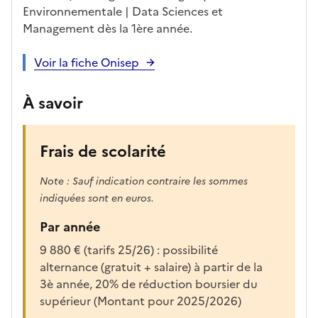
r
Environnementale | Data Sciences et
e
Management dès la 1ère année.
c
h
Voir la fiche Onisep
a
r
À savoir
g
é
e
Frais de scolarité
p
o
Note : Sauf indication contraire les sommes
u
indiquées sont en euros.
r
a
Par année
f
9 880 € (tarifs 25/26) : possibilité
f
alternance (gratuit + salaire) à partir de la
i
3è année, 20% de réduction boursier du
c
supérieur (Montant pour 2025/2026)
h