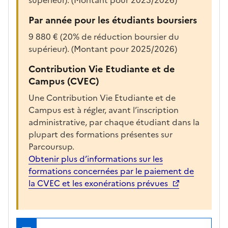
e
r
Par année pour les étudiants boursiers
l
9 880 € (20% de réduction boursier du
a
supérieur). (Montant pour 2025/2026)
f
i
Contribution Vie Etudiante et de
c
Campus (CVEC)
h
Une Contribution Vie Etudiante et de
e
Campus est à régler, avant l’inscription
d
administrative, par chaque étudiant dans la
e
plupart des formations présentes sur
l
Parcoursup.
a
Obtenir plus d’informations sur les
f
formations concernées par le paiement de
o
la CVEC et les exonérations prévues
r
m
a
t