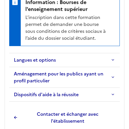
Information : Bourses de
i
l'enseignement supérieur
o
L’inscription dans cette formation
n
permet de demander une bourse
s
sous conditions de critères sociaux à
é
l’aide du dossier social étudiant.
l
e
c
Langues et options
t
i
Aménagement pour les publics ayant un
o
profil particulier
n
n
Dispositifs d'aide à la réussite
é
e
.
Contacter et échanger avec
l'établissement