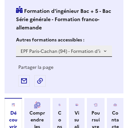
Formation d'ingénieur Bac + 5 - Bac
Série générale - Formation franco-
allemande
Si vous sélectionnez une formation dans la zone déro
S
Autres formations accessibles :
i
v
o
u
Partager la page
s
s
Partager par e-mail
Copier l'adresse URL de la page dans 
é
l
e
c
Dé
Compr
C
Vi
Pou
Co
t
cou
endre
o
su
rsui
nta
i
vrir
les
ns
ali
vre
cte