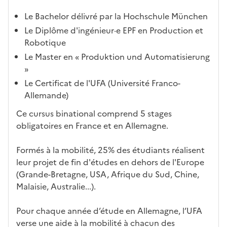
i
Le Bachelor délivré par la Hochschule München
-
Le Diplôme d'ingénieur·e EPF en Production et
a
Robotique
p
Le Master en « Produktion und Automatisierung
r
»
è
s
Le Certificat de l'UFA (Université Franco-
,
Allemande)
l
Ce cursus binational comprend 5 stages
a
obligatoires en France et en Allemagne.
p
a
Formés à la mobilité, 25% des étudiants réalisent
g
leur projet de fin d'études en dehors de l'Europe
e
(Grande-Bretagne, USA, Afrique du Sud, Chine,
s
Malaisie, Australie...).
e
r
Pour chaque année d’étude en Allemagne, l’UFA
a
verse une aide à la mobilité à chacun des