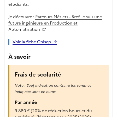
r
étudiants.
e
c
Je découvre :
Parcours Métiers - Bref, je suis une
h
future ingénieure en Production et
a
Automatisation
r
g
Voir la fiche Onisep
é
e
À savoir
p
o
u
Frais de scolarité
r
a
Note : Sauf indication contraire les sommes
f
indiquées sont en euros.
f
i
Par année
c
9 880 € (20% de réduction boursier du
h
supérieur). (Montant pour 2025/2026)