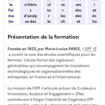
o
la
critère
ul
se
ses
r
n
for
s
te
r
étu
et
n
ma
d'analy
r
les
des
éc
e
tio
se des
le
ch
et
ha
z
n
candid
s
iff
con
ng
u
et
atures
m
re
nait
er
n
Présentation de la formation
ses
par
o
s
re
av
e
car
l'établi
d
d'
les
ec
f
Fondée en 1925, par Marie-Louise PARIS,
l'
EPF
act
ssemen
ali
ac
dé
l'ét
o
a ouvert la voie des études scientifiques pour les
éris
t
té
cè
bo
abl
r
femmes. L'école forme des ingénieurs
tiq
s
s à
uch
iss
m
généralistes qui accompagnent les transitions
ues
d
la
és
em
a
technologiques et organisationnelles des
e
fo
ent
t
entreprises, en France et à l'international.
c
rm
i
a
ati
o
La mission de l'EPF s'articule autour de 3 valeurs «
n
on
n
Innovation, Audace et Engagement ». Elles
di
d
contribuent à forger l'identité de l'ingénieur EPF
d
a
responsable, acteur du changement et humaniste