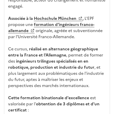
at
n
engagé.
ur
s
e
l
Associée à la
Hochschule München
,
L'EPF
a
propose une
formation d'ingénieurs franco-
z
allemande
originale, agréée et subventionnée
o
par l'Université Franco-Allemande.
n
e
Ce cursus,
réalisé en alternance géographique
d
entre la France et l'Allemagne
, permet de former
é
des
ingénieurs trilingues spécialisés en en
r
robotique, production et industrie du futur
, et
o
plus largement aux problématiques de l'industrie
u
du futur, aptes à maîtriser les enjeux et
l
perspectives des marchés internationaux.
a
n
Cette formation binationale d'excellence
est
t
valorisée par l'
obtention de 3 diplômes et d'un
e
certificat
:
c