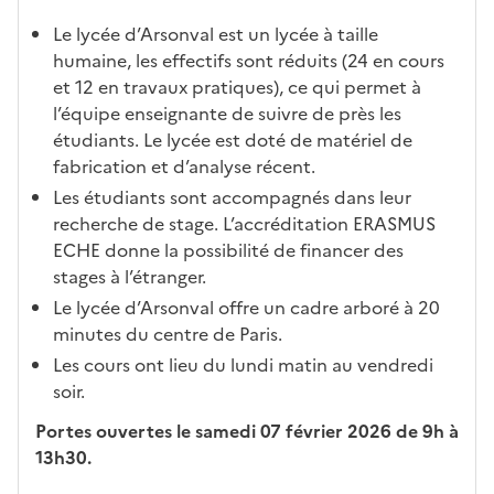
ues
d
la
és
em
e
fo
ent
Le lycée d’Arsonval est un lycée à taille
c
rm
humaine, les effectifs sont réduits (24 en cours
a
ati
et 12 en travaux pratiques), ce qui permet à
n
on
l’équipe enseignante de suivre de près les
di
étudiants. Le lycée est doté de matériel de
d
fabrication et d’analyse récent.
at
Les étudiants sont accompagnés dans leur
ur
recherche de stage. L’accréditation ERASMUS
e
ECHE donne la possibilité de financer des
stages à l’étranger.
Le lycée d’Arsonval offre un cadre arboré à 20
minutes du centre de Paris.
Les cours ont lieu du lundi matin au vendredi
soir.
Portes ouvertes le samedi 07 février 2026 de 9h à
13h30.