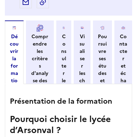
Partager par e-mail
Copier l'adresse URL de la page dans 
Dé
Compr
C
Vi
Pou
Co
cou
endre
o
su
rsui
nta
vrir
les
ns
ali
vre
cte
la
critère
ul
se
ses
r
for
s
te
r
étu
et
ma
d'analy
r
les
des
éc
tio
se des
le
ch
et
ha
n
candid
s
iff
con
ng
et
atures
m
re
nait
er
Présentation de la formation
ses
par
o
s
re
av
car
l'établi
d
d'
les
ec
Pourquoi choisir le lycée
act
ssemen
ali
ac
dé
l'ét
éris
t
té
cè
bo
abl
d’Arsonval ?
tiq
s
s à
uch
iss