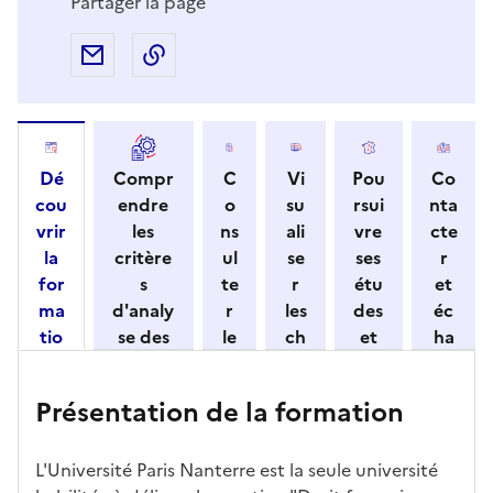
Partager la page
Partager par e-mail
Copier l'adresse URL de la page dans 
Dé
Compr
C
Vi
Pou
Co
cou
endre
o
su
rsui
nta
vrir
les
ns
ali
vre
cte
la
critère
ul
se
ses
r
for
s
te
r
étu
et
ma
d'analy
r
les
des
éc
tio
se des
le
ch
et
ha
n
candid
s
iff
con
ng
et
atures
m
re
nait
er
Présentation de la formation
ses
par
o
s
re
av
car
l'établi
d
d'
les
ec
act
ssemen
ali
ac
dé
l'ét
L'Université Paris Nanterre est la seule université