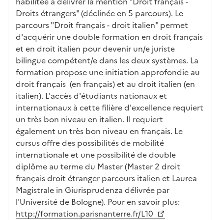
éris
t
té
cè
bo
abl
habilitée à délivrer la mention "Droit français -
tiq
s
s à
uch
iss
Droits étrangers" (déclinée en 5 parcours). Le
ues
d
la
és
em
parcours "Droit français - droit italien" permet
e
fo
ent
d'acquérir une double formation en droit français
c
rm
et en droit italien pour devenir un/e juriste
a
ati
bilingue compétent/e dans les deux systèmes. La
n
on
formation propose une initiation approfondie au
di
droit français (en français) et au droit italien (en
d
italien). L'accès d'étudiants nationaux et
at
internationaux à cette filière d'excellence requiert
ur
un très bon niveau en italien. Il requiert
e
également un très bon niveau en français. Le
cursus offre des possibilités de mobilité
internationale et une possibilité de double
diplôme au terme du Master (Master 2 droit
français droit étranger parcours italien et Laurea
Magistrale in Giurisprudenza délivrée par
l'Université de Bologne). Pour en savoir plus:
http://formation.parisnanterre.fr/L10