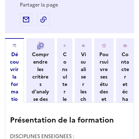
Partager la page
Partager par e-mail
Copier l'adresse URL de la page dans 
Dé
Compr
C
Vi
Pou
Co
cou
endre
o
su
rsui
nta
vrir
les
ns
ali
vre
cte
la
critère
ul
se
ses
r
for
s
te
r
étu
et
ma
d'analy
r
les
des
éc
tio
se des
le
ch
et
ha
n
candid
s
iff
con
ng
et
atures
m
re
nait
er
Présentation de la formation
ses
par
o
s
re
av
car
l'établi
d
d'
les
ec
act
ssemen
ali
ac
dé
l'ét
DISCIPLINES ENSEIGNEES :