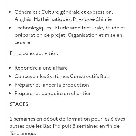
éris
t
té
cè
bo
abl
tiq
s
s à
uch
iss
Générales : Culture générale et expression,
ues
d
la
és
em
Anglais, Mathématiques, Physique-Chimie
e
fo
ent
Technologiques : Etude architecturale, Etude et
c
rm
préparation de projet, Organisation et mise en
a
ati
œuvre
n
on
Principales activités :
di
d
Répondre à une affaire
at
Concevoir les Systèmes Constructifs Bois
ur
e
Préparer et lancer la production
Préparer et conduire un chantier
STAGES :
2 semaines en début de formation pour les élèves
autres que les Bac Pro puis 8 semaines en fin de
1ère année.